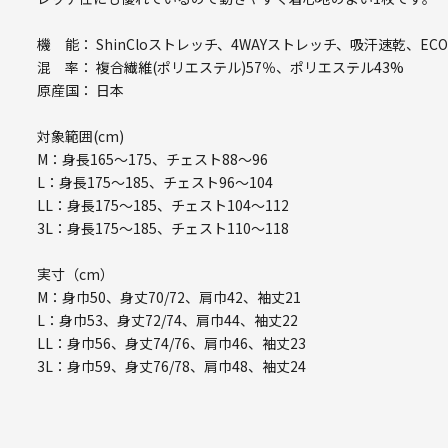
機 能： ShinCloストレッチ、4WAYストレッチ、吸汗速乾、EC
混 率： 複合繊維(ポリエステル)57％、ポリエステル43%
原産国： 日本
対象範囲(cm)
M：身長165～175、チェスト88～96
L：身長175～185、チェスト96～104
LL：身長175～185、チェスト104～112
3L：身長175～185、チェスト110～118
実寸（cm）
M：身巾50、身丈70/72、肩巾42、袖丈21
L：身巾53、身丈72/74、肩巾44、袖丈22
LL：身巾56、身丈74/76、肩巾46、袖丈23
3L：身巾59、身丈76/78、肩巾48、袖丈24