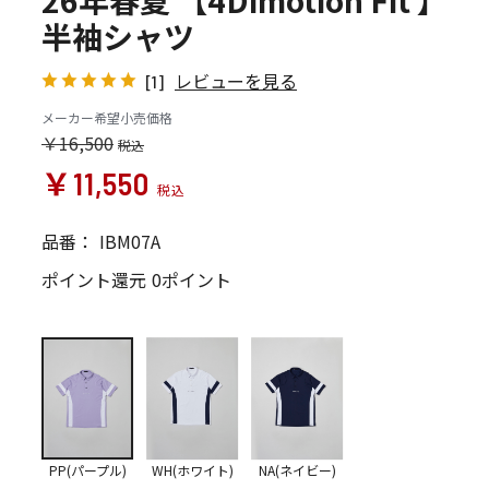
26年春夏 【4Dimotion Fit 】
半袖シャツ
レビューを見る
[1]
メーカー希望小売価格
￥16,500
￥11,550
品番：
IBM07A
ポイント還元
0ポイント
PP(パープル)
WH(ホワイト)
NA(ネイビー)