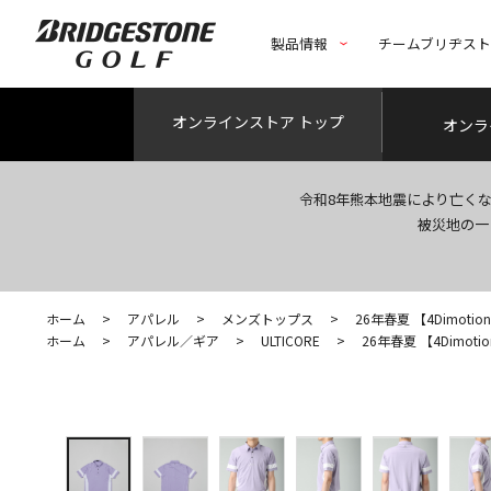
製品情報
チームブリヂス
オンライン
ストア トップ
オンラ
令和8年熊本地震により亡く
被災地の一
ホーム
>
アパレル
>
メンズトップス
>
26年春夏 【4Dimotio
ホーム
>
アパレル／ギア
>
ULTICORE
>
26年春夏 【4Dimotio