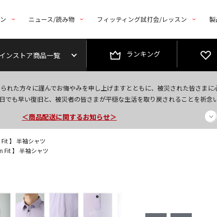
トン
ニュース/読み物
フィッティング試打会/レッスン
製
ランキング
インストア商品一覧
今なら新規会員登録で1,000円OFFクーポンプレゼント！
なられた方々に謹んでお悔やみを申し上げますとともに、被災された皆さまに
＜商品配送に関するお知らせ＞
日でも早い復旧と、被災者の皆さまが平穏な生活を取り戻されることを祈念
＜夏季休暇中のご注文・発送・お問い合わせ＞
n Fit 】 半袖シャツ
n Fit 】 半袖シャツ