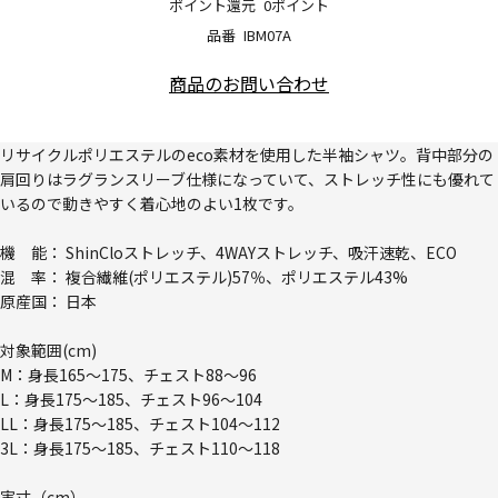
ポイント還元
0ポイント
品番
IBM07A
商品のお問い合わせ
リサイクルポリエステルのeco素材を使用した半袖シャツ。背中部分の
肩回りはラグランスリーブ仕様になっていて、ストレッチ性にも優れて
いるので動きやすく着心地のよい1枚です。
機 能： ShinCloストレッチ、4WAYストレッチ、吸汗速乾、ECO
混 率： 複合繊維(ポリエステル)57％、ポリエステル43%
原産国： 日本
対象範囲(cm)
M：身長165～175、チェスト88～96
L：身長175～185、チェスト96～104
LL：身長175～185、チェスト104～112
3L：身長175～185、チェスト110～118
実寸（cm）