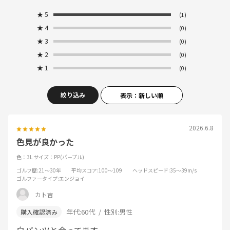
★
5
(1)
★
4
(0)
★
3
(0)
★
2
(0)
★
1
(0)
絞り込み
表示：新しい順
2026.6.8
色見が良かった
色：3L
サイズ：PP(パープル)
ゴルフ歴
:21～30年
平均スコア
:100～109
ヘッドスピード
:35～39m/s
ゴルファータイプ
:エンジョイ
カト吉
年代:
60代
性別:
男性
白パンツと合ってます。