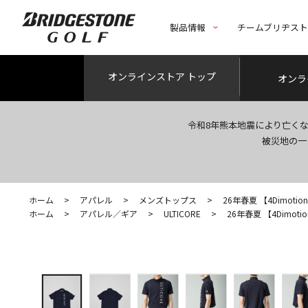
製品情報
チームブリヂス
オンライン
ストア トップ
オンラ
令和8年熊本地震により亡く
被災地の一
ホーム
>
アパレル
>
メンズトップス
>
26年春夏 【4Dimotio
ホーム
>
アパレル／ギア
>
ULTICORE
>
26年春夏 【4Dimoti