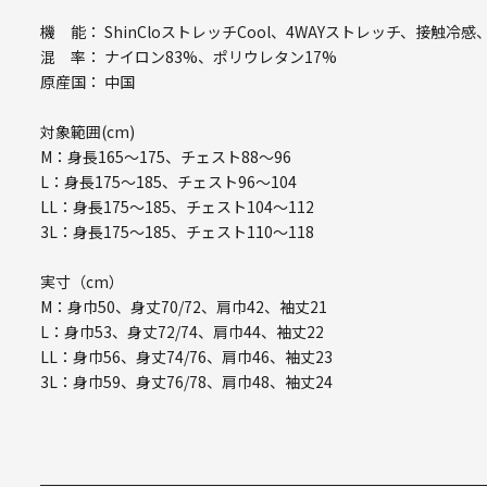
機 能： ShinCloストレッチCool、4WAYストレッチ、接触
混 率： ナイロン83%、ポリウレタン17%
原産国： 中国
対象範囲(cm)
M：身長165～175、チェスト88～96
L：身長175～185、チェスト96～104
LL：身長175～185、チェスト104～112
3L：身長175～185、チェスト110～118
実寸（cm）
M：身巾50、身丈70/72、肩巾42、袖丈21
L：身巾53、身丈72/74、肩巾44、袖丈22
LL：身巾56、身丈74/76、肩巾46、袖丈23
3L：身巾59、身丈76/78、肩巾48、袖丈24