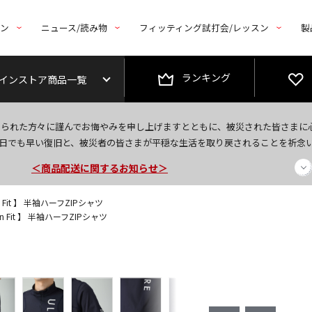
トン
ニュース/読み物
フィッティング試打会/レッスン
製
ランキング
インストア商品一覧
今なら新規会員登録で1,000円OFFクーポンプレゼント！
なられた方々に謹んでお悔やみを申し上げますとともに、被災された皆さまに
＜商品配送に関するお知らせ＞
日でも早い復旧と、被災者の皆さまが平穏な生活を取り戻されることを祈念
＜夏季休暇中のご注文・発送・お問い合わせ＞
n Fit 】 半袖ハーフZIPシャツ
on Fit 】 半袖ハーフZIPシャツ