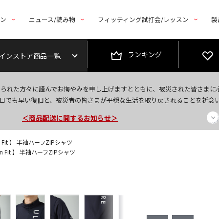
トン
ニュース/読み物
フィッティング試打会/レッスン
製
ランキング
インストア商品一覧
今なら新規会員登録で1,000円OFFクーポンプレゼント！
なられた方々に謹んでお悔やみを申し上げますとともに、被災された皆さまに
＜商品配送に関するお知らせ＞
日でも早い復旧と、被災者の皆さまが平穏な生活を取り戻されることを祈念
＜夏季休暇中のご注文・発送・お問い合わせ＞
n Fit 】 半袖ハーフZIPシャツ
on Fit 】 半袖ハーフZIPシャツ