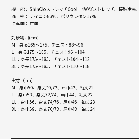
機 能： ShinCloストレッチCool、4WAYストレッチ、接触
混 率： ナイロン83%、ポリウレタン17%
原産国： 中国
対象範囲(cm)
M：身長165～175、チェスト88～96
L：身長175～185、チェスト96～104
LL：身長175～185、チェスト104～112
3L：身長175～185、チェスト110～118
実寸（cm）
M：身巾50、身丈70/72、肩巾42、袖丈21
L：身巾53、身丈72/74、肩巾44、袖丈22
LL：身巾56、身丈74/76、肩巾46、袖丈23
3L：身巾59、身丈76/78、肩巾48、袖丈24