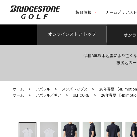
製品情報
チームブリヂス
オンライン
ストア トップ
オンラ
令和8年熊本地震により亡く
被災地の一
ホーム
>
アパレル
>
メンズトップス
>
26年春夏 【4Dimotio
ホーム
>
アパレル／ギア
>
ULTICORE
>
26年春夏 【4Dimoti