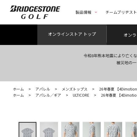
製品情報
チームブリヂス
オンライン
ストア トップ
オンラ
令和8年熊本地震により亡く
被災地の一
ホーム
>
アパレル
>
メンズトップス
>
26年春夏 【4Dimotion
ホーム
>
アパレル／ギア
>
ULTICORE
>
26年春夏 【4Dimotio