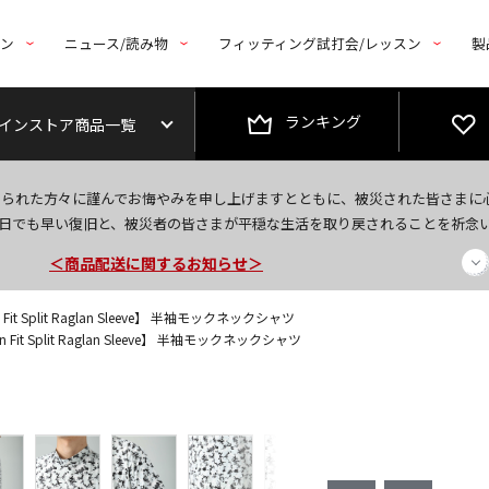
トン
ニュース/読み物
フィッティング試打会/レッスン
製
ランキング
インストア商品一覧
今なら新規会員登録で1,000円OFFクーポンプレゼント！
なられた方々に謹んでお悔やみを申し上げますとともに、被災された皆さまに
＜商品配送に関するお知らせ＞
日でも早い復旧と、被災者の皆さまが平穏な生活を取り戻されることを祈念
＜夏季休暇中のご注文・発送・お問い合わせ＞
 Fit Split Raglan Sleeve】 半袖モックネックシャツ
n Fit Split Raglan Sleeve】 半袖モックネックシャツ