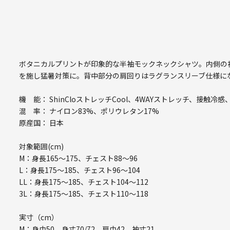
ボタニカルプリントが印象的な半袖モックネックシャツ。内側の
を施し猛暑対策に。背中部分の肩回りはラグランスリーブ仕様に
機 能： ShinCloストレッチCool、4WAYストレッチ、接触
混 率： ナイロン83%、ポリウレタン17%
原産国： 日本
対象範囲(cm)
M：身長165～175、チェスト88～96
L：身長175～185、チェスト96～104
LL：身長175～185、チェスト104～112
3L：身長175～185、チェスト110～118
実寸（cm）
M：身巾50、身丈70/72、肩巾42、袖丈21