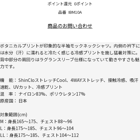
ポイント還元
0ポイント
品番
IBM10A
商品のお問い合わせ
ボタニカルプリントが印象的な半袖モックネックシャツ。内側の衿下に
は水分（汗）に濡れると冷たく感じる冷感プリントを施し猛暑対策に。
背中部分の肩回りはラグランスリーブ仕様になっていて動きやすさも魅
力です。
機 能： ShinCloストレッチCool、4WAYストレッチ、接触冷感、吸汗
速乾、UVカット、冷感プリント
混 率： ナイロン83%、ポリウレタン17%
原産国： 日本
対象範囲(cm)
M：身長165～175、チェスト88～96
L：身長175～185、チェスト96～104
LL：身長175～185、チェスト104～112