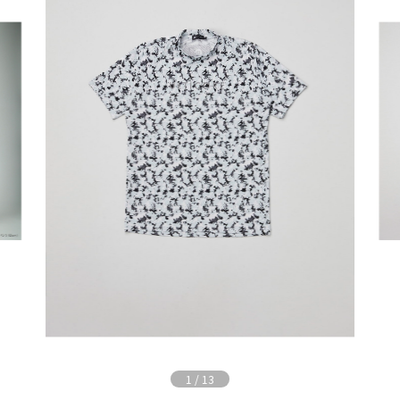
1
/
13