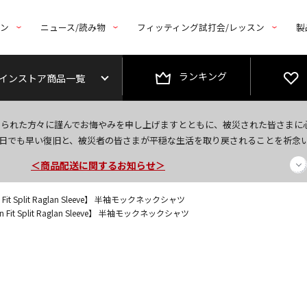
トン
ニュース/読み物
フィッティング試打会/レッスン
製
ランキング
インストア商品一覧
今なら新規会員登録で1,000円OFFクーポンプレゼント！
なられた方々に謹んでお悔やみを申し上げますとともに、被災された皆さまに
＜商品配送に関するお知らせ＞
日でも早い復旧と、被災者の皆さまが平穏な生活を取り戻されることを祈念
＜夏季休暇中のご注文・発送・お問い合わせ＞
 Fit Split Raglan Sleeve】 半袖モックネックシャツ
n Fit Split Raglan Sleeve】 半袖モックネックシャツ