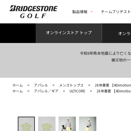
製品情報
チームブリヂス
オンライン
ストア トップ
オンラ
令和8年熊本地震により亡く
被災地の一
ホーム
>
アパレル
>
メンズトップス
>
26年春夏 【4Dimotion
ホーム
>
アパレル／ギア
>
ULTICORE
>
26年春夏 【4Dimotio