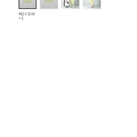
YE(イエロ
ー)