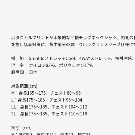
ボタニカルプリントが印象的な半袖モックネックシャツ。内側の
を施し猛暑対策に。背中部分の肩回りはラグランスリーブ仕様に
機 能： ShinCloストレッチCool、4WAYストレッチ、接触
混 率： ナイロン83%、ポリウレタン17%
原産国： 日本
対象範囲(cm)
M：身長165～175、チェスト88～96
L：身長175～185、チェスト96～104
LL：身長175～185、チェスト104～112
3L：身長175～185、チェスト110～118
実寸（cm）
M：身巾50、身丈70/72、肩巾42、袖丈21