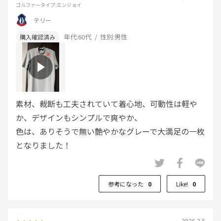
ゴルファータイプ
:エンジョイ
テリー
年代:
60代
性別:
男性
素材、裁断も工夫されていて着心地、可動性は軽や
か、デザインもシンプルで爽やか、
色は、ありそうで無い艶やかなグレーで大満足の一枚
となりました！
参考になった
0
Like!
0
2026.3.5