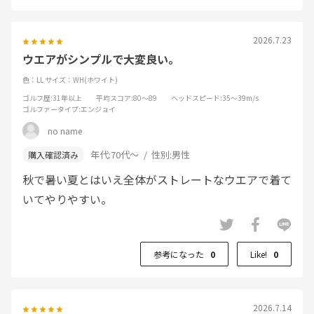
2026.7.23
ウエアがシンプルで大変良い。
色：LL
サイズ：WH(ホワイト)
ゴルフ歴
:31年以上
平均スコア
:80～89
ヘッドスピード
:35～39m/s
ゴルファータイプ
:エンジョイ
no name
年代:
70代～
性別:
男性
秋で暑い夏とはいえ全体がストレートなウエアで着て
いてやりやすい。
参考になった
0
Like!
0
2026.7.14