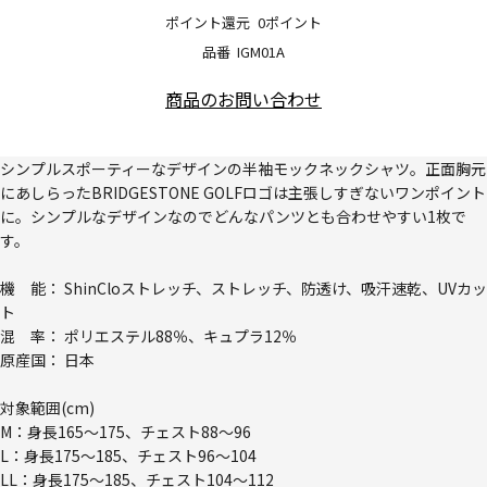
ポイント還元
0ポイント
品番
IGM01A
商品のお問い合わせ
シンプルスポーティーなデザインの半袖モックネックシャツ。正面胸元
にあしらったBRIDGESTONE GOLFロゴは主張しすぎないワンポイント
に。シンプルなデザインなのでどんなパンツとも合わせやすい1枚で
す。
機 能： ShinCloストレッチ、ストレッチ、防透け、吸汗速乾、UVカッ
ト
混 率： ポリエステル88％、キュプラ12％
原産国： 日本
対象範囲(cm)
M：身長165～175、チェスト88～96
L：身長175～185、チェスト96～104
LL：身長175～185、チェスト104～112