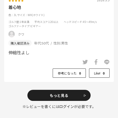
着心地
色：3L
サイズ：WH(ホワイト)
ゴルフ歴
:1年未満
平均スコア
:120以上
ヘッドスピード
:45～49m/s
ゴルファータイプ
:ビギナー
クワ
年代:
50代
性別:
男性
伸縮性よし
参考になった
0
Like!
0
もっと見る
※レビューを書くには
ログイン
が必要です。