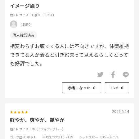
イメージ通り
色：M
サイズ：TQ(ターコイズ)
我流2
相変わらずお腹でてる人には不向きですが、体型維持
できてる人が着ると引き締まって見えるらしくとって
も好評でした。
参考になった
0
Like!
0
2026.5.14
軽やか、爽やか、艶やか
色：M
サイズ：MG(ミディアムグレー)
ゴルフ歴
:31年以上
平均スコア
:110～119
ヘッドスピード
:35～39m/s