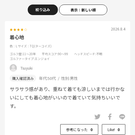
絞り込み
表示：新しい順
2026.8.4
着心地
色：L
サイズ：TQ(ターコイズ)
ゴルフ歴
:11～20年
平均スコア
:90～99
ヘッドスピード
:不明
ゴルファータイプ
:エンジョイ
Tsuyuki
年代:
50代
性別:
男性
サラサラ感があり、重ねて着ても涼しいまでは行かな
いにしても着心地がいいので着ていて気持ちいいで
す。
参考になった
0
Like!
0