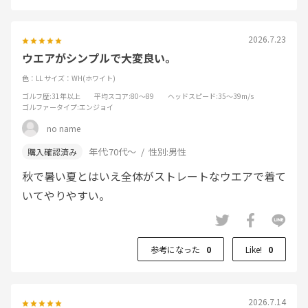
2026.7.23
ウエアがシンプルで大変良い。
色：LL
サイズ：WH(ホワイト)
ゴルフ歴
:31年以上
平均スコア
:80～89
ヘッドスピード
:35～39m/s
ゴルファータイプ
:エンジョイ
no name
年代:
70代～
性別:
男性
秋で暑い夏とはいえ全体がストレートなウエアで着て
いてやりやすい。
参考になった
0
Like!
0
2026.7.14