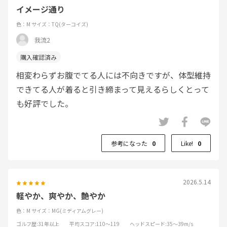
イメージ通り
色：M
サイズ：TQ(ターコイズ)
我流2
相変わらずお腹でてる人には不向きですが、体型維持
できてる人が着ると引き締まって見えるらしくとって
も好評でした。
参考になった
0
Like!
0
2026.5.14
軽やか、爽やか、艶やか
色：M
サイズ：MG(ミディアムグレー)
ゴルフ歴
:31年以上
平均スコア
:110～119
ヘッドスピード
:35～39m/s