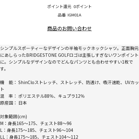
ポイント還元
0ポイント
品番
IGM01A
商品のお問い合わせ
シンプルスポーティーなデザインの半袖モックネックシャツ。正面胸元
にあしらったBRIDGESTONE GOLFロゴは主張しすぎないワンポイント
に。シンプルなデザインなのでどんなパンツとも合わせやすい1枚で
す。
機 能： ShinCloストレッチ、ストレッチ、防透け、吸汗速乾、UVカッ
ト
混 率： ポリエステル88％、キュプラ12％
原産国： 日本
対象範囲(cm)
M：身長165～175、チェスト88～96
L：身長175～185、チェスト96～104
LL：身長175～185、チェスト104～112