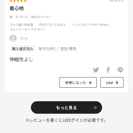
着心地
色：3L
サイズ：WH(ホワイト)
ゴルフ歴
:1年未満
平均スコア
:120以上
ヘッドスピード
:45～49m/s
ゴルファータイプ
:ビギナー
クワ
年代:
50代
性別:
男性
伸縮性よし
参考になった
0
Like!
0
もっと見る
※レビューを書くには
ログイン
が必要です。