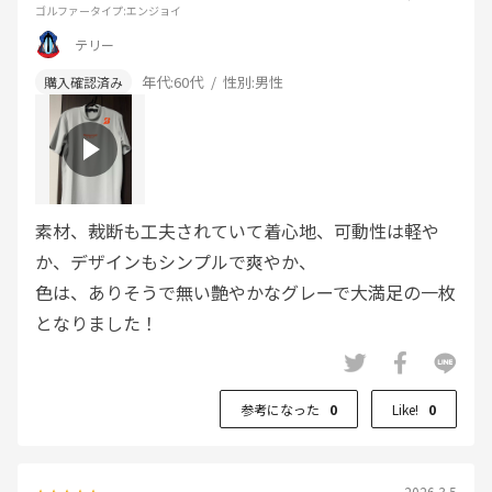
ゴルファータイプ
:エンジョイ
テリー
年代:
60代
性別:
男性
素材、裁断も工夫されていて着心地、可動性は軽や
か、デザインもシンプルで爽やか、
色は、ありそうで無い艶やかなグレーで大満足の一枚
となりました！
参考になった
0
Like!
0
2026.3.5