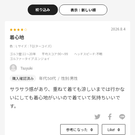
絞り込み
表示：新しい順
2026.8.4
着心地
色：L
サイズ：TQ(ターコイズ)
ゴルフ歴
:11～20年
平均スコア
:90～99
ヘッドスピード
:不明
ゴルファータイプ
:エンジョイ
Tsuyuki
年代:
50代
性別:
男性
サラサラ感があり、重ねて着ても涼しいまでは行かな
いにしても着心地がいいので着ていて気持ちいいで
す。
参考になった
0
Like!
0