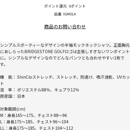
ポイント還元
0ポイント
品番
IGM01A
商品のお問い合わせ
シンプルスポーティーなデザインの半袖モックネックシャツ。正面胸元
にあしらったBRIDGESTONE GOLFロゴは主張しすぎないワンポイント
に。シンプルなデザインなのでどんなパンツとも合わせやすい1枚で
す。
機 能： ShinCloストレッチ、ストレッチ、防透け、吸汗速乾、UVカッ
ト
混 率： ポリエステル88％、キュプラ12％
原産国： 日本
対象範囲(cm)
M：身長165～175、チェスト88～96
L：身長175～185、チェスト96～104
LL：身長175～185、チェスト104～112