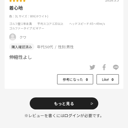
着心地
色：3L
サイズ：WH(ホワイト)
ゴルフ歴
:1年未満
平均スコア
:120以上
ヘッドスピード
:45～49m/s
ゴルファータイプ
:ビギナー
クワ
年代:
50代
性別:
男性
伸縮性よし
参考になった
0
Like!
0
もっと見る
※レビューを書くには
ログイン
が必要です。