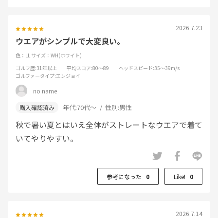
2026.7.23
ウエアがシンプルで大変良い。
色：LL
サイズ：WH(ホワイト)
ゴルフ歴
:31年以上
平均スコア
:80～89
ヘッドスピード
:35～39m/s
ゴルファータイプ
:エンジョイ
no name
年代:
70代～
性別:
男性
秋で暑い夏とはいえ全体がストレートなウエアで着て
いてやりやすい。
参考になった
0
Like!
0
2026.7.14