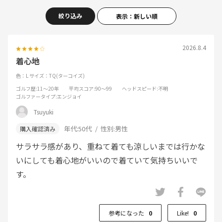
絞り込み
表示：新しい順
2026.8.4
着心地
色：L
サイズ：TQ(ターコイズ)
ゴルフ歴
:11～20年
平均スコア
:90～99
ヘッドスピード
:不明
ゴルファータイプ
:エンジョイ
Tsuyuki
年代:
50代
性別:
男性
サラサラ感があり、重ねて着ても涼しいまでは行かな
いにしても着心地がいいので着ていて気持ちいいで
す。
参考になった
0
Like!
0