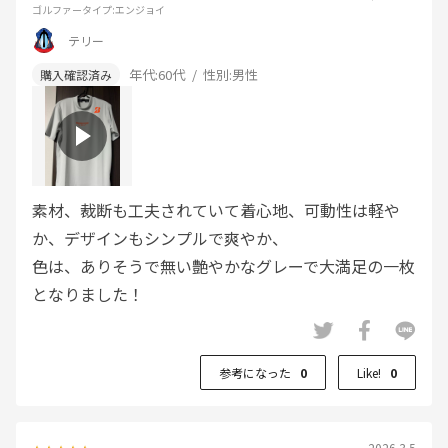
ゴルファータイプ
:エンジョイ
テリー
年代:
60代
性別:
男性
素材、裁断も工夫されていて着心地、可動性は軽や
か、デザインもシンプルで爽やか、
色は、ありそうで無い艶やかなグレーで大満足の一枚
となりました！
参考になった
0
Like!
0
2026.3.5