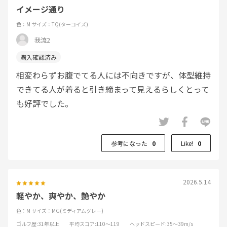
イメージ通り
色：M
サイズ：TQ(ターコイズ)
我流2
相変わらずお腹でてる人には不向きですが、体型維持
できてる人が着ると引き締まって見えるらしくとって
も好評でした。
参考になった
0
Like!
0
2026.5.14
軽やか、爽やか、艶やか
色：M
サイズ：MG(ミディアムグレー)
ゴルフ歴
:31年以上
平均スコア
:110～119
ヘッドスピード
:35～39m/s