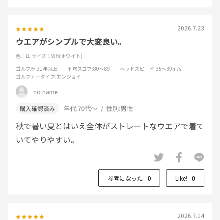
2026.7.23
ウエアがシンプルで大変良い。
色：LL
サイズ：WH(ホワイト)
ゴルフ歴
:31年以上
平均スコア
:80～89
ヘッドスピード
:35～39m/s
ゴルファータイプ
:エンジョイ
no name
年代:
70代～
性別:
男性
秋で暑い夏とはいえ全体がストレートなウエアで着て
いてやりやすい。
参考になった
0
Like!
0
2026.7.14