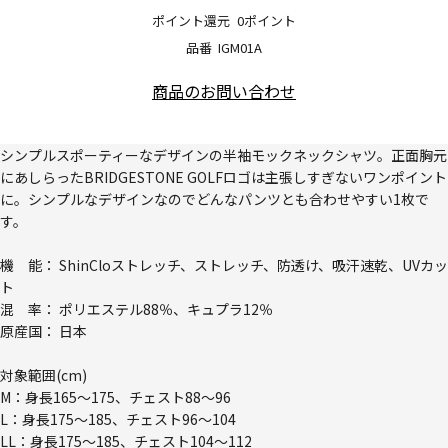
ポイント還元
0ポイント
品番
IGM01A
商品のお問い合わせ
シンプルスポーティーなデザインの半袖モックネックシャツ。正面胸元
にあしらったBRIDGESTONE GOLFロゴは主張しすぎないワンポイント
に。シンプルなデザインなのでどんなパンツとも合わせやすい1枚で
す。
機 能： ShinCloストレッチ、ストレッチ、防透け、吸汗速乾、UVカッ
ト
混 率： ポリエステル88％、キュプラ12％
原産国： 日本
対象範囲(cm)
M：身長165～175、チェスト88～96
L：身長175～185、チェスト96～104
LL：身長175～185、チェスト104～112