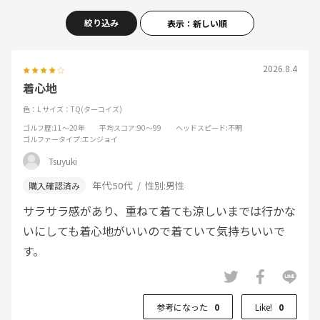
絞り込み
表示：新しい順
2026.8.4
着心地
色：L
サイズ：TQ(ターコイズ)
ゴルフ歴
:11～20年
平均スコア
:90～99
ヘッドスピード
:不明
ゴルファータイプ
:エンジョイ
Tsuyuki
年代:
50代
性別:
男性
サラサラ感があり、重ねて着ても涼しいまでは行かな
いにしても着心地がいいので着ていて気持ちいいで
す。
参考になった
0
Like!
0