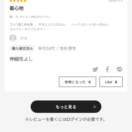
着心地
色：3L
サイズ：WH(ホワイト)
ゴルフ歴
:1年未満
平均スコア
:120以上
ヘッドスピード
:45～49m/s
ゴルファータイプ
:ビギナー
クワ
年代:
50代
性別:
男性
伸縮性よし
参考になった
0
Like!
0
もっと見る
※レビューを書くには
ログイン
が必要です。