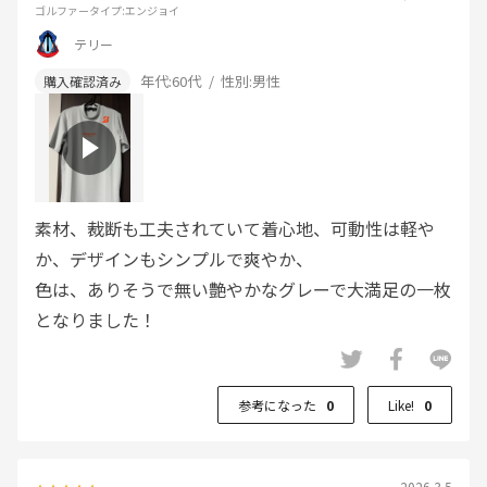
ゴルファータイプ
:エンジョイ
テリー
年代:
60代
性別:
男性
素材、裁断も工夫されていて着心地、可動性は軽や
か、デザインもシンプルで爽やか、
色は、ありそうで無い艶やかなグレーで大満足の一枚
となりました！
参考になった
0
Like!
0
2026.3.5