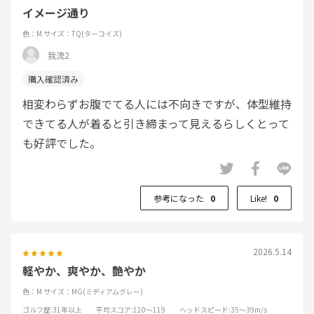
イメージ通り
色：M
サイズ：TQ(ターコイズ)
我流2
相変わらずお腹でてる人には不向きですが、体型維持
できてる人が着ると引き締まって見えるらしくとって
も好評でした。
参考になった
0
Like!
0
2026.5.14
軽やか、爽やか、艶やか
色：M
サイズ：MG(ミディアムグレー)
ゴルフ歴
:31年以上
平均スコア
:110～119
ヘッドスピード
:35～39m/s