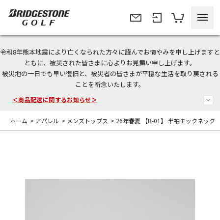
令和8年熊本地震により亡くなられた方々に謹んでお悔やみを申し上げますと
今なら新規会員登録で1,000円OFFクーポンプレゼント！
ともに、被災された皆さまに心よりお見舞い申し上げます。
被災地の一日でも早い復旧と、被災者の皆さまが平穏な生活を取り戻される
＜商品配送に関するお知らせ＞
ことを祈念いたします。
＜夏季休暇中のご注文・発送・お問い合わせ＞
ホーム
>
アパレル
>
メンズトップス
>
26年春夏 【B-01】 半袖モックネック