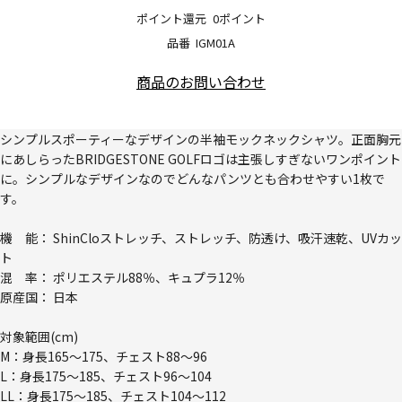
ポイント還元
0ポイント
品番
IGM01A
商品のお問い合わせ
シンプルスポーティーなデザインの半袖モックネックシャツ。正面胸元
にあしらったBRIDGESTONE GOLFロゴは主張しすぎないワンポイント
に。シンプルなデザインなのでどんなパンツとも合わせやすい1枚で
す。
機 能： ShinCloストレッチ、ストレッチ、防透け、吸汗速乾、UVカッ
ト
混 率： ポリエステル88％、キュプラ12％
原産国： 日本
対象範囲(cm)
M：身長165～175、チェスト88～96
L：身長175～185、チェスト96～104
LL：身長175～185、チェスト104～112