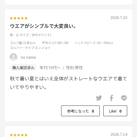
2026.7.23
ウエアがシンプルで大変良い。
色：LL
サイズ：WH(ホワイト)
ゴルフ歴
:31年以上
平均スコア
:80～89
ヘッドスピード
:35～39m/s
ゴルファータイプ
:エンジョイ
no name
年代:
70代～
性別:
男性
秋で暑い夏とはいえ全体がストレートなウエアで着て
いてやりやすい。
参考になった
0
Like!
0
2026.7.14