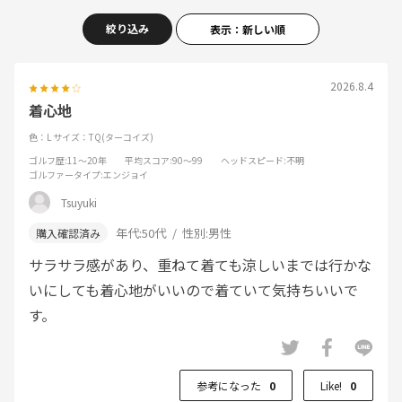
絞り込み
表示：新しい順
2026.8.4
着心地
色：L
サイズ：TQ(ターコイズ)
ゴルフ歴
:11～20年
平均スコア
:90～99
ヘッドスピード
:不明
ゴルファータイプ
:エンジョイ
Tsuyuki
年代:
50代
性別:
男性
サラサラ感があり、重ねて着ても涼しいまでは行かな
いにしても着心地がいいので着ていて気持ちいいで
す。
参考になった
0
Like!
0