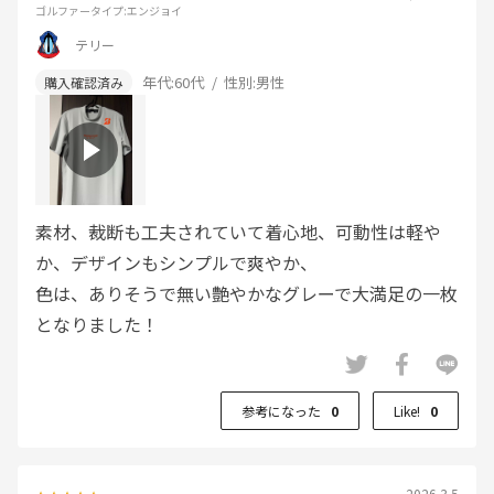
ゴルファータイプ
:エンジョイ
テリー
年代:
60代
性別:
男性
素材、裁断も工夫されていて着心地、可動性は軽や
か、デザインもシンプルで爽やか、
色は、ありそうで無い艶やかなグレーで大満足の一枚
となりました！
参考になった
0
Like!
0
2026.3.5