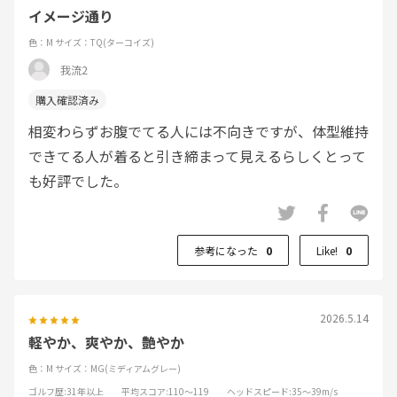
イメージ通り
色：M
サイズ：TQ(ターコイズ)
我流2
相変わらずお腹でてる人には不向きですが、体型維持
できてる人が着ると引き締まって見えるらしくとって
も好評でした。
参考になった
0
Like!
0
2026.5.14
軽やか、爽やか、艶やか
色：M
サイズ：MG(ミディアムグレー)
ゴルフ歴
:31年以上
平均スコア
:110～119
ヘッドスピード
:35～39m/s