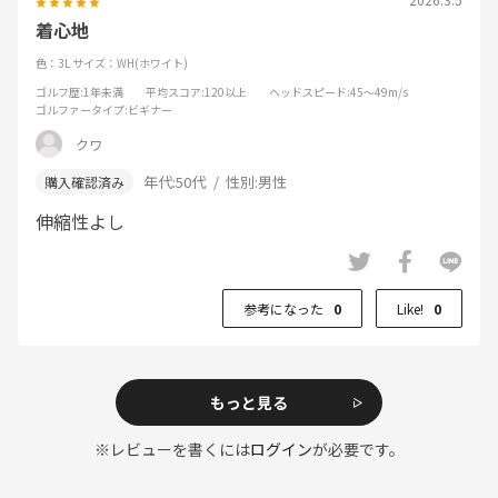
着心地
色：3L
サイズ：WH(ホワイト)
ゴルフ歴
:1年未満
平均スコア
:120以上
ヘッドスピード
:45～49m/s
ゴルファータイプ
:ビギナー
クワ
年代:
50代
性別:
男性
伸縮性よし
参考になった
0
Like!
0
もっと見る
※レビューを書くには
ログイン
が必要です。