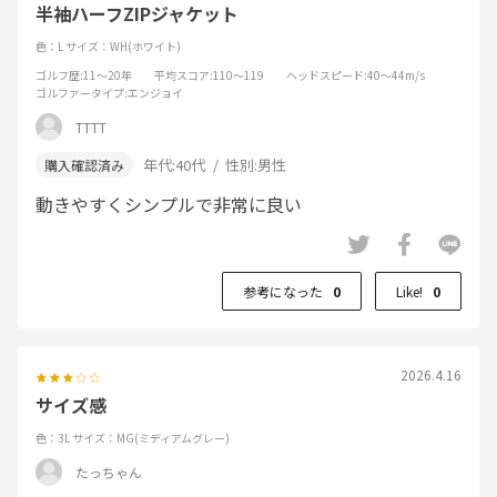
半袖ハーフZIPジャケット
色：L
サイズ：WH(ホワイト)
ゴルフ歴
:11～20年
平均スコア
:110～119
ヘッドスピード
:40～44m/s
ゴルファータイプ
:エンジョイ
TTTT
年代:
40代
性別:
男性
動きやすくシンプルで非常に良い
参考になった
0
Like!
0
2026.4.16
サイズ感
色：3L
サイズ：MG(ミディアムグレー)
たっちゃん