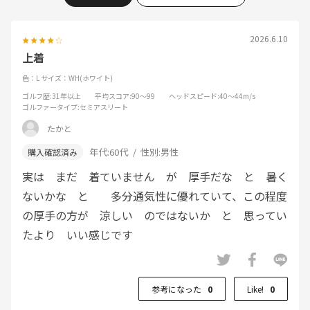
2026.6.10
上着
色：L
サイズ：WH(ホワイト)
ゴルフ歴
:31年以上
平均スコア
:90～99
ヘッドスピード
:40～44m/s
ゴルファータイプ
:セミアスリート
たかと
年代:
60代
性別:
男性
実は まだ 着ていません が 厚手だな と 暑く
ないかな と 多分通気性に優れていて、この程度
の厚手の方が 涼しい のではないか と 思ってい
たより いい感じです
参考になった
0
Like!
0