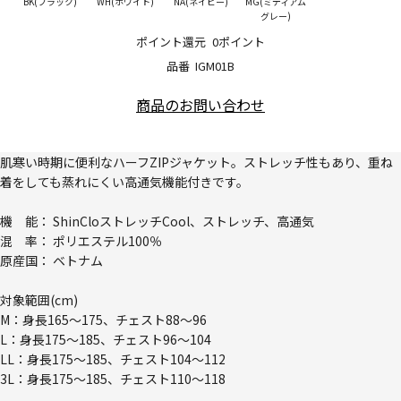
BK(ブラック)
WH(ホワイト)
NA(ネイビー)
MG(ミディアム
グレー)
ポイント還元
0ポイント
品番
IGM01B
商品のお問い合わせ
肌寒い時期に便利なハーフZIPジャケット。ストレッチ性もあり、重ね
着をしても蒸れにくい高通気機能付きです。
機 能： ShinCloストレッチCool、ストレッチ、高通気
混 率： ポリエステル100％
原産国： ベトナム
対象範囲(cm)
M：身長165～175、チェスト88～96
L：身長175～185、チェスト96～104
LL：身長175～185、チェスト104～112
3L：身長175～185、チェスト110～118