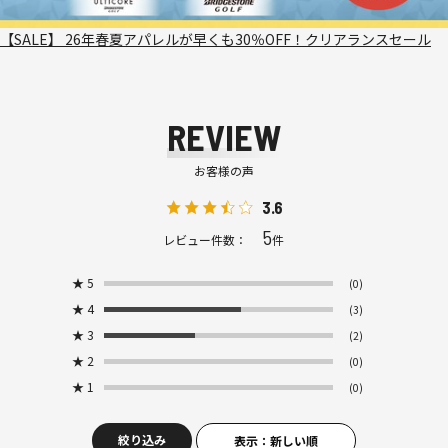
【SALE】 26年春夏アパレルが早くも30％OFF！クリアランスセール
REVIEW
お客様の声
3.6
5
レビュー件数：
件
★
5
(0)
★
4
(3)
★
3
(2)
★
2
(0)
★
1
(0)
絞り込み
表示：新しい順