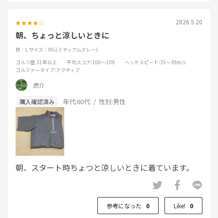
2026.5.20
朝、ちょっと涼しいときに
色：L
サイズ：MG(ミディアムグレー)
ゴルフ歴
:31年以上
平均スコア
:100～109
ヘッドスピード
:35～39m/s
ゴルファータイプ
:アクティブ
虎介
年代:
60代
性別:
男性
朝、スタート時ちょつと涼しいときに着ています。
参考になった
0
Like!
0