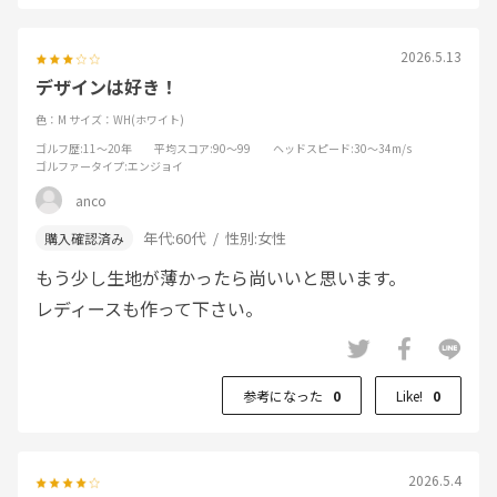
2026.5.13
デザインは好き！
色：M
サイズ：WH(ホワイト)
ゴルフ歴
:11～20年
平均スコア
:90～99
ヘッドスピード
:30～34m/s
ゴルファータイプ
:エンジョイ
anco
年代:
60代
性別:
女性
もう少し生地が薄かったら尚いいと思います。
レディースも作って下さい。
参考になった
0
Like!
0
2026.5.4