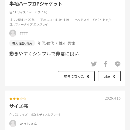
半袖ハーフZIPジャケット
色：L
サイズ：WH(ホワイト)
ゴルフ歴
:11～20年
平均スコア
:110～119
ヘッドスピード
:40～44m/s
ゴルファータイプ
:エンジョイ
TTTT
年代:
40代
性別:
男性
動きやすくシンプルで非常に良い
参考になった
0
Like!
0
2026.4.16
サイズ感
色：3L
サイズ：MG(ミディアムグレー)
たっちゃん