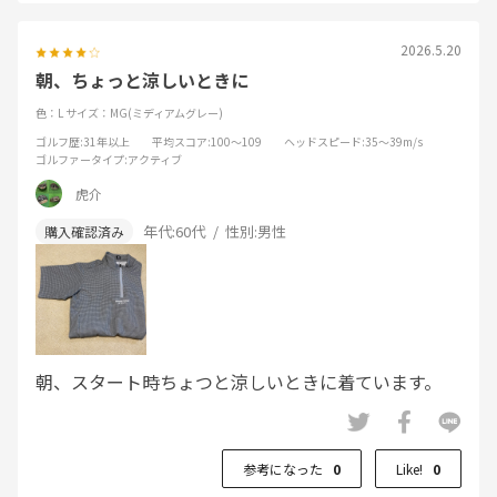
2026.5.20
朝、ちょっと涼しいときに
色：L
サイズ：MG(ミディアムグレー)
ゴルフ歴
:31年以上
平均スコア
:100～109
ヘッドスピード
:35～39m/s
ゴルファータイプ
:アクティブ
虎介
年代:
60代
性別:
男性
朝、スタート時ちょつと涼しいときに着ています。
参考になった
0
Like!
0