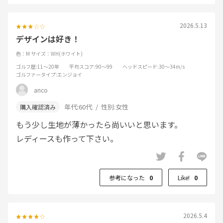
2026.5.13
デザインは好き！
色：M
サイズ：WH(ホワイト)
ゴルフ歴
:11～20年
平均スコア
:90～99
ヘッドスピード
:30～34m/s
ゴルファータイプ
:エンジョイ
anco
年代:
60代
性別:
女性
もう少し生地が薄かったら尚いいと思います。
レディースも作って下さい。
参考になった
0
Like!
0
2026.5.4