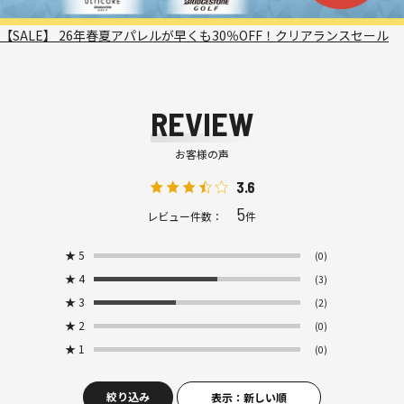
【SALE】 26年春夏アパレルが早くも30％OFF！クリアランスセール
REVIEW
お客様の声
3.6
5
レビュー件数：
件
★
5
(0)
★
4
(3)
★
3
(2)
★
2
(0)
★
1
(0)
絞り込み
表示：新しい順