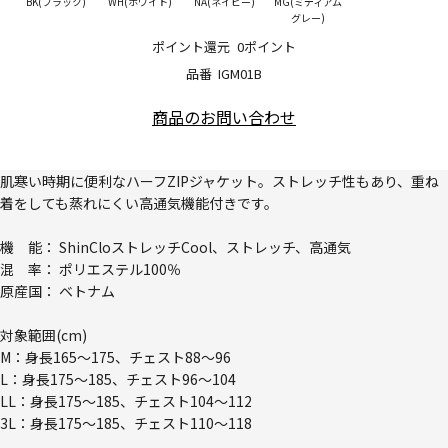
BK(ブラック)
WH(ホワイト)
NA(ネイビー)
MG(ミディアム
グレー)
ポイント還元
0ポイント
品番
IGM01B
商品のお問い合わせ
肌寒い時期に便利なハーフZIPジャケット。ストレッチ性もあり、重ね
着をしても蒸れにくい高通気機能付きです。
機 能： ShinCloストレッチCool、ストレッチ、高通気
混 率： ポリエステル100％
原産国： ベトナム
対象範囲(cm)
M：身長165～175、チェスト88～96
L：身長175～185、チェスト96～104
LL：身長175～185、チェスト104～112
3L：身長175～185、チェスト110～118