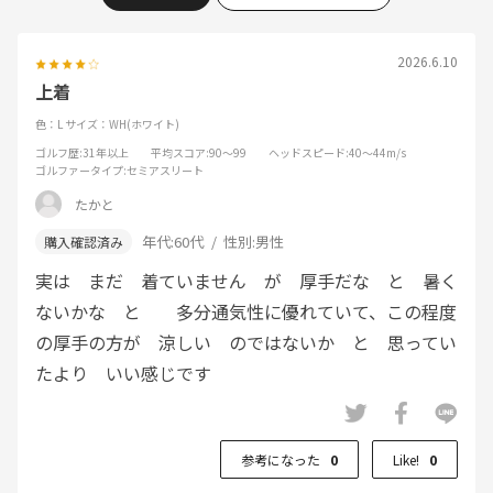
2026.6.10
上着
色：L
サイズ：WH(ホワイト)
ゴルフ歴
:31年以上
平均スコア
:90～99
ヘッドスピード
:40～44m/s
ゴルファータイプ
:セミアスリート
たかと
年代:
60代
性別:
男性
実は まだ 着ていません が 厚手だな と 暑く
ないかな と 多分通気性に優れていて、この程度
の厚手の方が 涼しい のではないか と 思ってい
たより いい感じです
参考になった
0
Like!
0