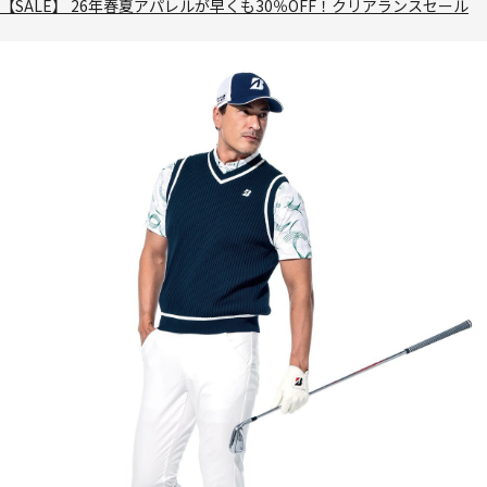
【SALE】 26年春夏アパレルが早くも30％OFF！クリアランスセール