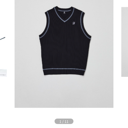
1
/
11