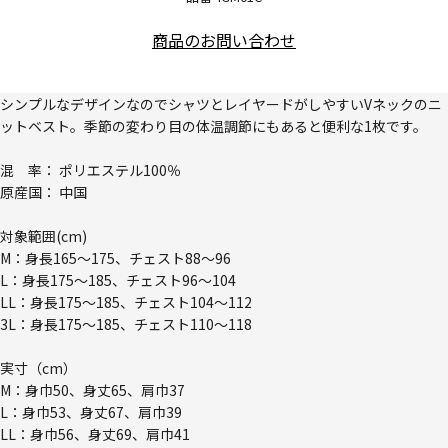
商品のお問い合わせ
シンプルなデザインなのでシャツとレイヤードがしやすいVネックのニ
ットベスト。季節の変わり目の体温調節にもあると便利な1枚です。
混 率： ポリエステル100％
原産国： 中国
対象範囲(cm)
M：身長165～175、チェスト88～96
L：身長175～185、チェスト96～104
LL：身長175～185、チェスト104～112
3L：身長175～185、チェスト110～118
実寸（cm）
M：身巾50、身丈65、肩巾37
L：身巾53、身丈67、肩巾39
LL：身巾56、身丈69、肩巾41