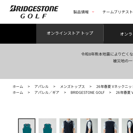
製品情報
チームブリヂス
オンライン
ストア トップ
オンラ
令和8年熊本地震により亡く
被災地の一
ホーム
>
アパレル
>
メンズトップス
>
26年春夏 Vネックニ
ホーム
>
アパレル／ギア
>
BRIDGESTONE GOLF
>
26年春夏