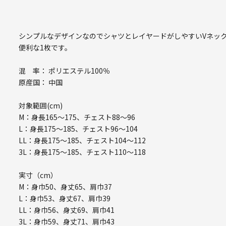
シンプルなデザインなのでシャツとレイヤードがしやすいVネッ
便利な1枚です。
混 率： ポリエステル100％
原産国： 中国
対象範囲(cm)
M：身長165～175、チェスト88～96
L：身長175～185、チェスト96～104
LL：身長175～185、チェスト104～112
3L：身長175～185、チェスト110～118
実寸（cm）
M：身巾50、身丈65、肩巾37
L：身巾53、身丈67、肩巾39
LL：身巾56、身丈69、肩巾41
3L：身巾59、身丈71、肩巾43