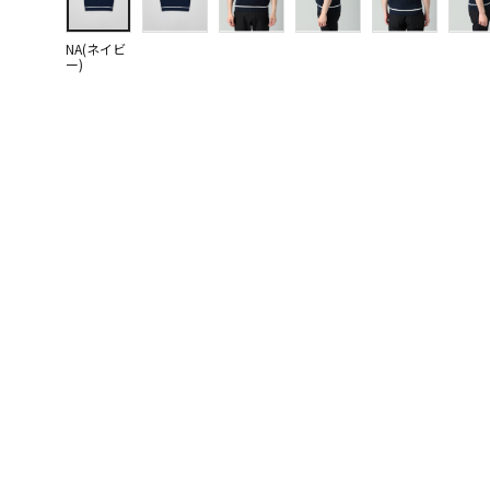
NA(ネイビ
ー)