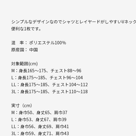
シンプルなデザインなのでシャツとレイヤードがしやすいVネッ
便利な1枚です。
混 率： ポリエステル100％
原産国： 中国
対象範囲(cm)
M：身長165～175、チェスト88～96
L：身長175～185、チェスト96～104
LL：身長175～185、チェスト104～112
3L：身長175～185、チェスト110～118
実寸（cm）
M：身巾50、身丈65、肩巾37
L：身巾53、身丈67、肩巾39
LL：身巾56、身丈69、肩巾41
3L：身巾59、身丈71、肩巾43