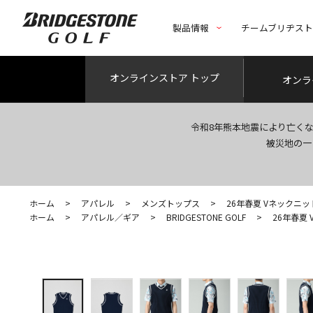
製品情報
チームブリヂス
オンライン
ストア トップ
オンラ
令和8年熊本地震により亡く
被災地の一
ホーム
>
アパレル
>
メンズトップス
>
26年春夏 Vネックニ
ホーム
>
アパレル／ギア
>
BRIDGESTONE GOLF
>
26年春夏