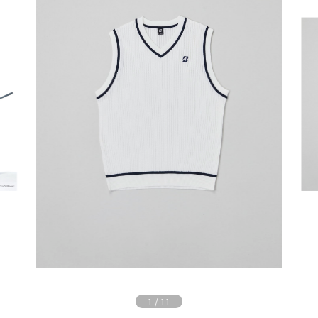
1
/
11