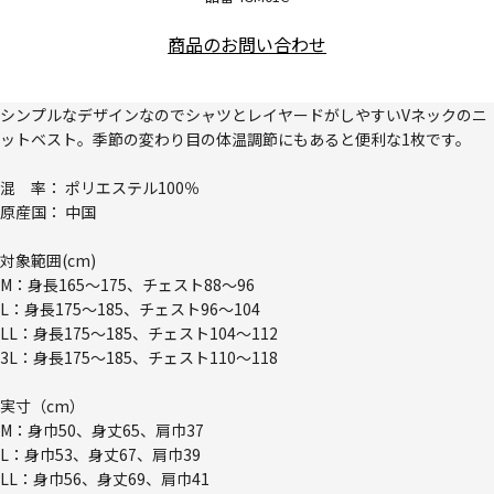
商品のお問い合わせ
シンプルなデザインなのでシャツとレイヤードがしやすいVネックのニ
ットベスト。季節の変わり目の体温調節にもあると便利な1枚です。
混 率： ポリエステル100％
原産国： 中国
対象範囲(cm)
M：身長165～175、チェスト88～96
L：身長175～185、チェスト96～104
LL：身長175～185、チェスト104～112
3L：身長175～185、チェスト110～118
実寸（cm）
M：身巾50、身丈65、肩巾37
L：身巾53、身丈67、肩巾39
LL：身巾56、身丈69、肩巾41