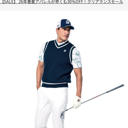
【SALE】 26年春夏アパレルが早くも30％OFF！クリアランスセール