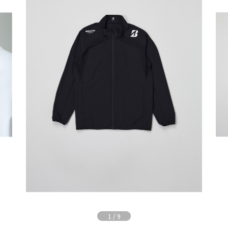
1
/
9