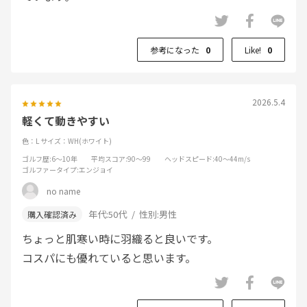
参考になった
0
Like!
0
2026.5.4
軽くて動きやすい
色：L
サイズ：WH(ホワイト)
ゴルフ歴
:6～10年
平均スコア
:90～99
ヘッドスピード
:40～44m/s
ゴルファータイプ
:エンジョイ
no name
年代:
50代
性別:
男性
ちょっと肌寒い時に羽織ると良いです。
コスパにも優れていると思います。