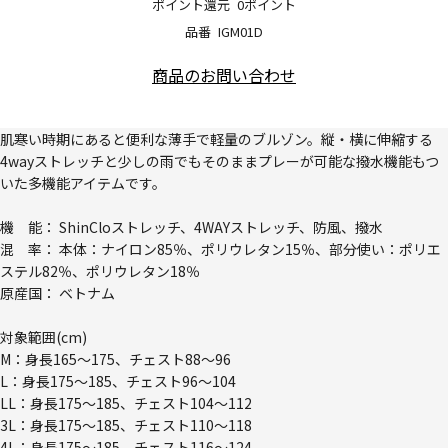
ポイント還元
0ポイント
品番
IGM01D
商品のお問い合わせ
肌寒い時期にあると便利な薄手で軽量のブルゾン。縦・横に伸縮する
4wayストレッチと少しの雨でもそのままプレーが可能な撥水機能もつ
いた多機能アイテムです。
機 能： ShinCloストレッチ、4WAYストレッチ、防風、撥水
混 率： 本体：ナイロン85％、ポリウレタン15％、部分使い：ポリエ
ステル82％、ポリウレタン18％
原産国： ベトナム
対象範囲(cm)
M：身長165～175、チェスト88～96
L：身長175～185、チェスト96～104
LL：身長175～185、チェスト104～112
3L：身長175～185、チェスト110～118
4L：身長175～185、チェスト116～124