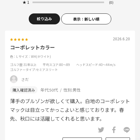
★
1
(0)
絞り込み
表示：新しい順
2026.6.20
コーポレットカラー
色：L
サイズ：WH(ホワイト)
ゴルフ歴
:31年以上
平均スコア
:80～89
ヘッドスピード
:40～44m/s
ゴルファータイプ
:セミアスリート
さだ
年代:
50代
性別:
男性
薄手のブルゾンが欲しくて購入。白地のコーポレット
マックは目立ってかっこよいと感じております。春
先、秋口には活躍してくれると思います。