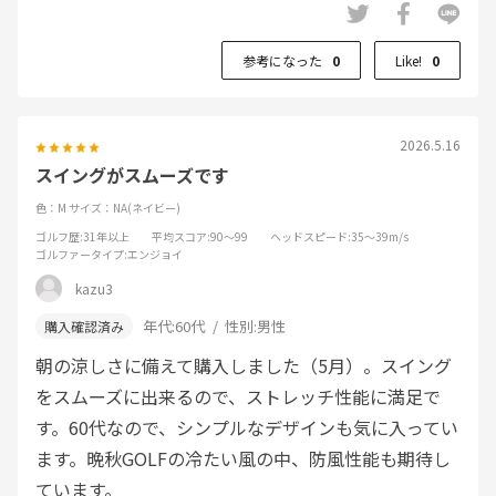
参考になった
0
Like!
0
2026.5.16
スイングがスムーズです
色：M
サイズ：NA(ネイビー)
ゴルフ歴
:31年以上
平均スコア
:90～99
ヘッドスピード
:35～39m/s
ゴルファータイプ
:エンジョイ
kazu3
年代:
60代
性別:
男性
朝の涼しさに備えて購入しました（5月）。スイング
をスムーズに出来るので、ストレッチ性能に満足で
す。60代なので、シンプルなデザインも気に入ってい
ます。晩秋GOLFの冷たい風の中、防風性能も期待し
ています。