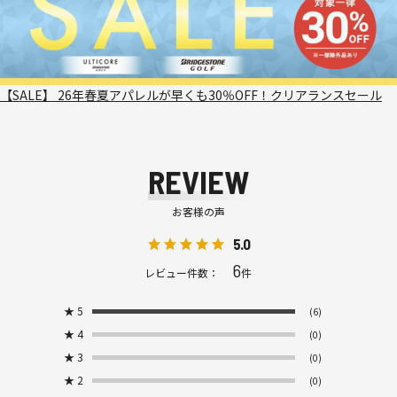
【SALE】 26年春夏アパレルが早くも30％OFF！クリアランスセール
REVIEW
お客様の声
5.0
6
レビュー件数：
件
★
5
(6)
★
4
(0)
★
3
(0)
★
2
(0)