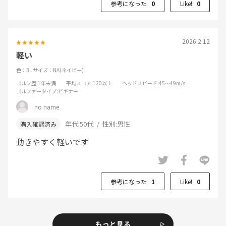
参考になった
0
Like!
0
2026.2.12
軽い
色：3L
サイズ：NA(ネイビー)
ゴルフ歴
:1年未満
平均スコア
:120以上
ヘッドスピード
:45～49m/s
ゴルファータイプ
:ビギナー
no name
年代:
50代
性別:
男性
動きやすく軽いです
参考になった
1
Like!
0
もっと見る