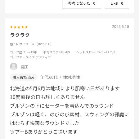
参考になった
0
Like!
0
2026.6.10
ラクラク
色：M
サイズ：WH(ホワイト)
ゴルフ歴
:21～30年
平均スコア
:80～89
ヘッドスピード
:40～44m/s
ゴルファータイプ
:アクティブ
魔王
年代:
60代
性別:
男性
北海道の5月6月は地域により肌寒い日があります
10度前後の日も珍しくありません
ブルゾンの下にセーターを着込んでのラウンド
ブルゾンは軽く、のびのび素材、スウィングの邪魔に
はならず快適なラウンドでした
ツアーBありがとうございます