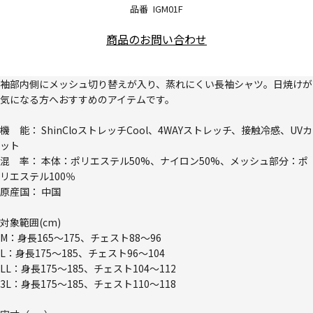
品番
IGM01F
商品のお問い合わせ
袖部内側にメッシュ切り替えが入り、蒸れにくい長袖シャツ。日焼けが
気になる方へおすすめのアイテムです。
機 能： ShinCloストレッチCool、4WAYストレッチ、接触冷感、UVカ
ット
混 率： 本体：ポリエステル50%、ナイロン50%、メッシュ部分：ポ
リエステル100％
原産国： 中国
対象範囲(cm)
M：身長165～175、チェスト88～96
L：身長175～185、チェスト96～104
LL：身長175～185、チェスト104～112
3L：身長175～185、チェスト110～118