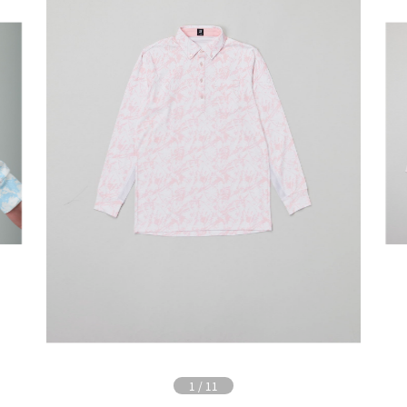
1
/
11