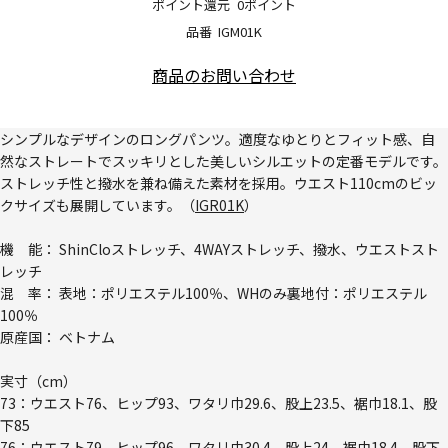
ポイント還元
0ポイント
品番
IGM01K
商品のお問い合わせ
シンプルなデザインのロングパンツ。適度なゆとりとフィット感、自
然なストレートでスッキリとした美しいシルエットの定番モデルです。
ストレッチ性と撥水を兼ね備えた素材を採用。ウエスト110cmのビッ
クサイズも展開しています。（
IGR01K
）
機 能： ShinCloストレッチ、4WAYストレッチ、撥水、ウエストスト
レッチ
混 率： 表地：ポリエステル100％、WHのみ裏地付：ポリエステル
100％
原産国： ベトナム
実寸（cm）
73：ウエスト76、ヒップ93、ワタリ巾29.6、股上23.5、裾巾18.1、股
下85
76：ウエスト79、ヒップ96、ワタリ巾30.4、股上24、裾巾18.4、股下