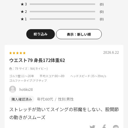
★
3
(0)
★
2
(0)
★
1
(0)
絞り込み
表示：新しい順
2026.6.22
ウエスト79 身長172体重62
色：79
サイズ：NA(ネイビー)
ゴルフ歴
:11～20年
平均スコア
:80～89
ヘッドスピード
:35～39m/s
ゴルファータイプ
:アクティブ
hotiks28
年代:
60代
性別:
男性
ストレッチが効いてスイングの邪魔をしない、股関節
の動きがスムーズ