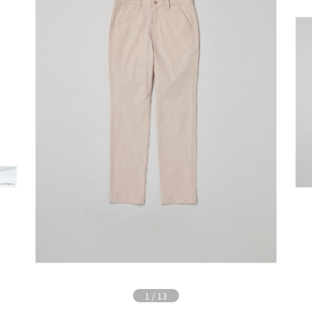
1
/
13