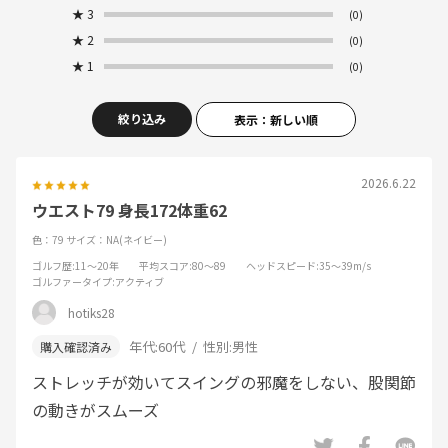
★
3
(0)
★
2
(0)
★
1
(0)
絞り込み
表示：新しい順
2026.6.22
ウエスト79 身長172体重62
色：79
サイズ：NA(ネイビー)
ゴルフ歴
:11～20年
平均スコア
:80～89
ヘッドスピード
:35～39m/s
ゴルファータイプ
:アクティブ
hotiks28
年代:
60代
性別:
男性
ストレッチが効いてスイングの邪魔をしない、股関節
の動きがスムーズ