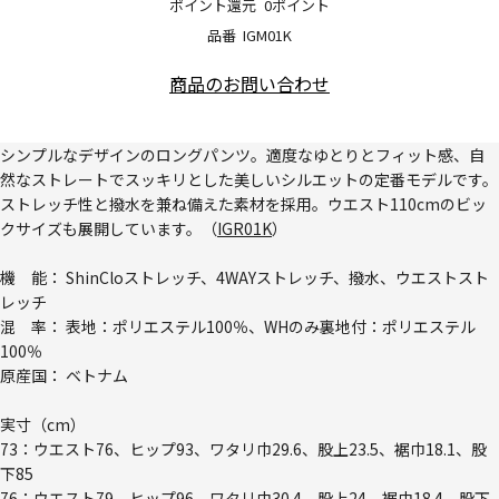
ポイント還元
0ポイント
品番
IGM01K
商品のお問い合わせ
シンプルなデザインのロングパンツ。適度なゆとりとフィット感、自
然なストレートでスッキリとした美しいシルエットの定番モデルです。
ストレッチ性と撥水を兼ね備えた素材を採用。ウエスト110cmのビッ
クサイズも展開しています。（
IGR01K
）
機 能： ShinCloストレッチ、4WAYストレッチ、撥水、ウエストスト
レッチ
混 率： 表地：ポリエステル100％、WHのみ裏地付：ポリエステル
100％
原産国： ベトナム
実寸（cm）
73：ウエスト76、ヒップ93、ワタリ巾29.6、股上23.5、裾巾18.1、股
下85
76：ウエスト79、ヒップ96、ワタリ巾30.4、股上24、裾巾18.4、股下