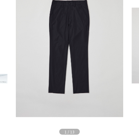
1
/
13