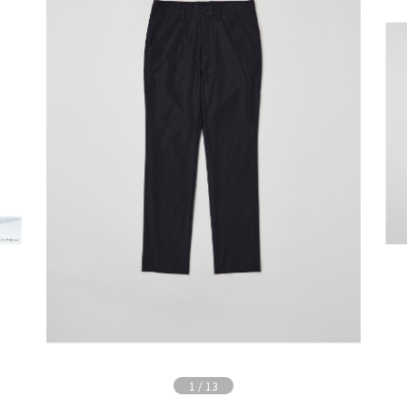
1
/
13