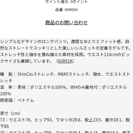
ポイント還元
0ポイント
品番
IGM01K
商品のお問い合わせ
シンプルなデザインのロングパンツ。適度なゆとりとフィット感、自
然なストレートでスッキリとした美しいシルエットの定番モデルです。
ストレッチ性と撥水を兼ね備えた素材を採用。ウエスト110cmのビッ
クサイズも展開しています。（
IGR01K
）
機 能： ShinCloストレッチ、4WAYストレッチ、撥水、ウエストスト
レッチ
混 率： 表地：ポリエステル100％、WHのみ裏地付：ポリエステル
100％
原産国： ベトナム
実寸（cm）
73：ウエスト76、ヒップ93、ワタリ巾29.6、股上23.5、裾巾18.1、股
下85
76：ウエスト79、ヒップ96、ワタリ巾30.4、股上24、裾巾18.4、股下