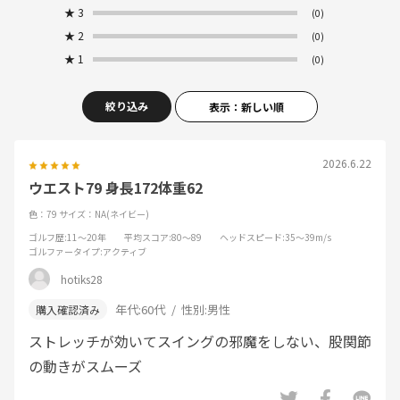
★
3
(0)
★
2
(0)
★
1
(0)
絞り込み
表示：新しい順
2026.6.22
ウエスト79 身長172体重62
色：79
サイズ：NA(ネイビー)
ゴルフ歴
:11～20年
平均スコア
:80～89
ヘッドスピード
:35～39m/s
ゴルファータイプ
:アクティブ
hotiks28
年代:
60代
性別:
男性
ストレッチが効いてスイングの邪魔をしない、股関節
の動きがスムーズ