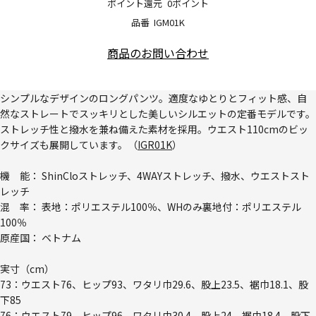
ポイント還元
0ポイント
品番
IGM01K
商品のお問い合わせ
シンプルなデザインのロングパンツ。適度なゆとりとフィット感、自
然なストレートでスッキリとした美しいシルエットの定番モデルです。
ストレッチ性と撥水を兼ね備えた素材を採用。ウエスト110cmのビッ
クサイズも展開しています。（
IGR01K
）
機 能： ShinCloストレッチ、4WAYストレッチ、撥水、ウエストスト
レッチ
混 率： 表地：ポリエステル100％、WHのみ裏地付：ポリエステル
100％
原産国： ベトナム
実寸（cm）
73：ウエスト76、ヒップ93、ワタリ巾29.6、股上23.5、裾巾18.1、股
下85
76：ウエスト79、ヒップ96、ワタリ巾30.4、股上24、裾巾18.4、股下