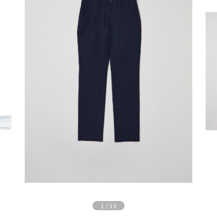
1
/
13