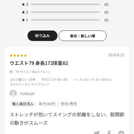
★
3
(0)
★
2
(0)
★
1
(0)
絞り込み
表示：新しい順
2026.6.22
ウエスト79 身長172体重62
色：79
サイズ：NA(ネイビー)
ゴルフ歴
:11～20年
平均スコア
:80～89
ヘッドスピード
:35～39m/s
ゴルファータイプ
:アクティブ
hotiks28
年代:
60代
性別:
男性
ストレッチが効いてスイングの邪魔をしない、股関節
の動きがスムーズ