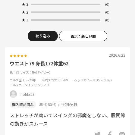
★
3
(0)
★
2
(0)
★
1
(0)
絞り込み
表示：新しい順
2026.6.22
ウエスト79 身長172体重62
色：79
サイズ：NA(ネイビー)
ゴルフ歴
:11～20年
平均スコア
:80～89
ヘッドスピード
:35～39m/s
ゴルファータイプ
:アクティブ
hotiks28
年代:
60代
性別:
男性
ストレッチが効いてスイングの邪魔をしない、股関節
の動きがスムーズ