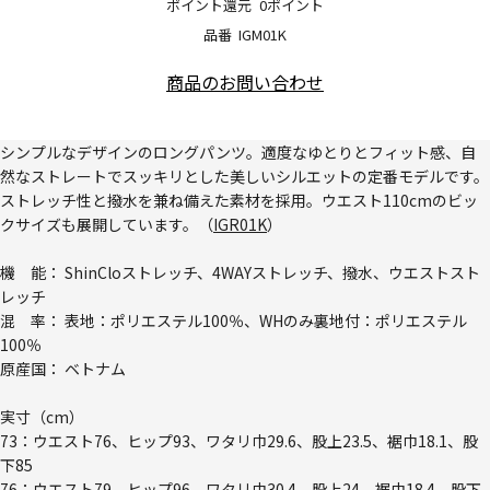
ポイント還元
0ポイント
品番
IGM01K
商品のお問い合わせ
シンプルなデザインのロングパンツ。適度なゆとりとフィット感、自
然なストレートでスッキリとした美しいシルエットの定番モデルです。
ストレッチ性と撥水を兼ね備えた素材を採用。ウエスト110cmのビッ
クサイズも展開しています。（
IGR01K
）
機 能： ShinCloストレッチ、4WAYストレッチ、撥水、ウエストスト
レッチ
混 率： 表地：ポリエステル100％、WHのみ裏地付：ポリエステル
100％
原産国： ベトナム
実寸（cm）
73：ウエスト76、ヒップ93、ワタリ巾29.6、股上23.5、裾巾18.1、股
下85
76：ウエスト79、ヒップ96、ワタリ巾30.4、股上24、裾巾18.4、股下