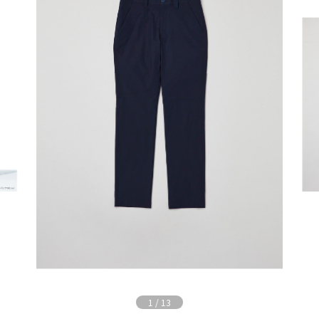
1
/
13