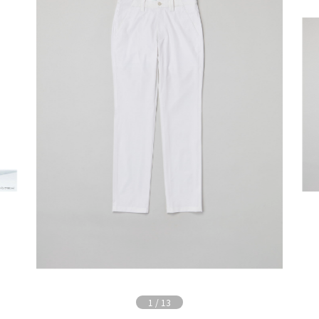
1
/
13