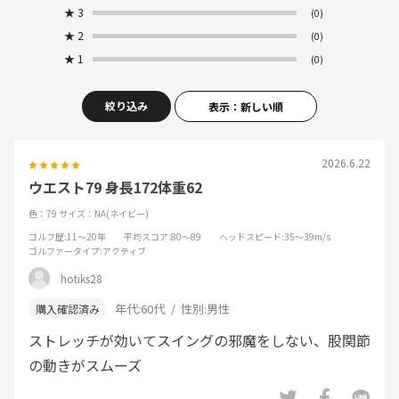
★
3
(0)
★
2
(0)
★
1
(0)
絞り込み
表示：新しい順
2026.6.22
ウエスト79 身長172体重62
色：79
サイズ：NA(ネイビー)
ゴルフ歴
:11～20年
平均スコア
:80～89
ヘッドスピード
:35～39m/s
ゴルファータイプ
:アクティブ
hotiks28
年代:
60代
性別:
男性
ストレッチが効いてスイングの邪魔をしない、股関節
の動きがスムーズ