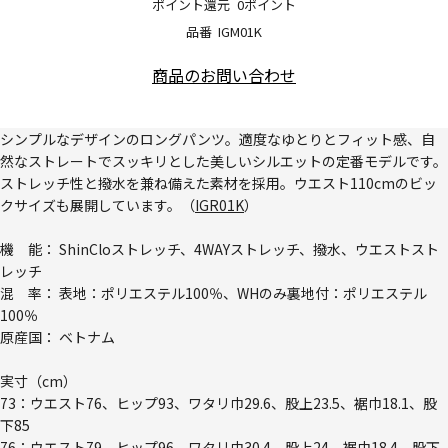
ポイント還元
0ポイント
品番
IGM01K
商品のお問い合わせ
シンプルなデザインのロングパンツ。適度なゆとりとフィット感、自
然なストレートでスッキリとした美しいシルエットの定番モデルです。
ストレッチ性と撥水を兼ね備えた素材を採用。ウエスト110cmのビッ
クサイズも展開しています。（
IGR01K
）
機 能： ShinCloストレッチ、4WAYストレッチ、撥水、ウエストスト
レッチ
混 率： 表地：ポリエステル100％、WHのみ裏地付：ポリエステル
100％
原産国： ベトナム
実寸（cm）
73：ウエスト76、ヒップ93、ワタリ巾29.6、股上23.5、裾巾18.1、股
下85
76：ウエスト79、ヒップ96、ワタリ巾30.4、股上24、裾巾18.4、股下