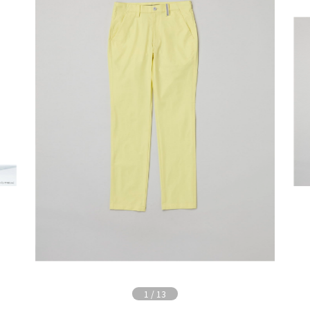
1
/
13