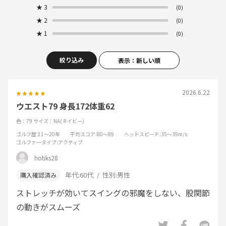
★
3
(0)
★
2
(0)
★
1
(0)
絞り込み
表示：新しい順
2026.6.22
ウエスト79 身長172体重62
色：79
サイズ：NA(ネイビー)
ゴルフ歴
:11～20年
平均スコア
:80～89
ヘッドスピード
:35～39m/s
ゴルファータイプ
:アクティブ
hotiks28
年代:
60代
性別:
男性
ストレッチが効いてスイングの邪魔をしない、股関節
の動きがスムーズ