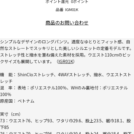
ポイント還元
0ポイント
品番
IGM01K
商品のお問い合わせ
シンプルなデザインのロングパンツ。適度なゆとりとフィット感、自
然なストレートでスッキリとした美しいシルエットの定番モデルです。
ストレッチ性と撥水を兼ね備えた素材を採用。ウエスト110cmのビッ
クサイズも展開しています。（
IGR01K
）
機 能： ShinCloストレッチ、4WAYストレッチ、撥水、ウエストスト
レッチ
混 率： 表地：ポリエステル100％、WHのみ裏地付：ポリエステル
100％
原産国： ベトナム
実寸（cm）
73：ウエスト76、ヒップ93、ワタリ巾29.6、股上23.5、裾巾18.1、股
下85
76：ウエスト79、ヒップ96、ワタリ巾30.4、股上24、裾巾18.4、股下