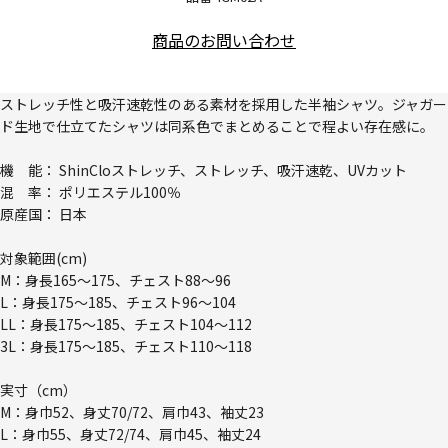
商品のお問い合わせ
ストレッチ性と吸汗速乾性のある素材を採用した半袖シャツ。ジャガー
ド生地で仕立てたシャツは同系色でまとめることで程よい存在感に。
機 能： ShinCloストレッチ、ストレッチ、吸汗速乾、UVカット
混 率： ポリエステル100％
原産国： 日本
対象範囲(cm)
M：身長165～175、チェスト88～96
L：身長175～185、チェスト96～104
LL：身長175～185、チェスト104～112
3L：身長175～185、チェスト110～118
実寸（cm）
M：身巾52、身丈70/72、肩巾43、袖丈23
L：身巾55、身丈72/74、肩巾45、袖丈24