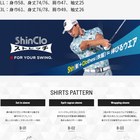
LL：身巾58、身丈74/76、肩巾47、袖丈25
3L：身巾61、身丈76/78、肩巾49、袖丈26