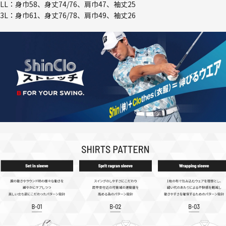
LL：身巾58、身丈74/76、肩巾47、袖丈25
3L：身巾61、身丈76/78、肩巾49、袖丈26