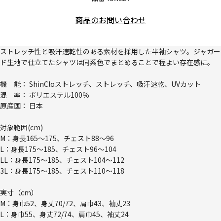
商品のお問い合わせ
ストレッチ性と吸汗速乾性のある素材を採用した半袖シャツ。ジャガー
ド生地で仕立てたシャツは同系色でまとめることで程よい存在感に。
機 能： ShinCloストレッチ、ストレッチ、吸汗速乾、UVカット
混 率： ポリエステル100％
原産国： 日本
対象範囲(cm)
M：身長165～175、チェスト88～96
L：身長175～185、チェスト96～104
LL：身長175～185、チェスト104～112
3L：身長175～185、チェスト110～118
実寸（cm）
M：身巾52、身丈70/72、肩巾43、袖丈23
L：身巾55、身丈72/74、肩巾45、袖丈24