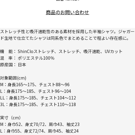
商品のお問い合わせ
ストレッチ性と吸汗速乾性のある素材を採用した半袖シャツ。ジャガー
ド生地で仕立てたシャツは同系色でまとめることで程よい存在感に。
機 能： ShinCloストレッチ、ストレッチ、吸汗速乾、UVカット
混 率： ポリエステル100％
原産国： 日本
対象範囲(cm)
M：身長165～175、チェスト88～96
L：身長175～185、チェスト96～104
LL：身長175～185、チェスト104～112
3L：身長175～185、チェスト110～118
実寸（cm）
M：身巾52、身丈70/72、肩巾43、袖丈23
L：身巾55、身丈72/74、肩巾45、袖丈24