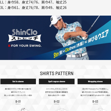
LL：身巾58、身丈74/76、肩巾47、袖丈25
3L：身巾61、身丈76/78、肩巾49、袖丈26