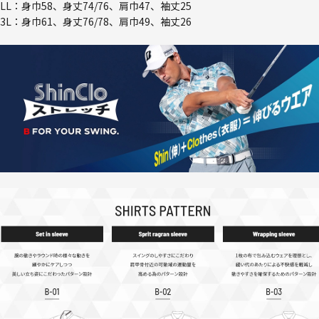
LL：身巾58、身丈74/76、肩巾47、袖丈25
3L：身巾61、身丈76/78、肩巾49、袖丈26