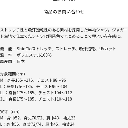
商品のお問い合わせ
ストレッチ性と吸汗速乾性のある素材を採用した半袖シャツ。ジャガー
ド生地で仕立てたシャツは同系色でまとめることで程よい存在感に。
機 能： ShinCloストレッチ、ストレッチ、吸汗速乾、UVカット
混 率： ポリエステル100％
原産国： 日本
対象範囲(cm)
M：身長165～175、チェスト88～96
L：身長175～185、チェスト96～104
LL：身長175～185、チェスト104～112
3L：身長175～185、チェスト110～118
実寸（cm）
M：身巾52、身丈70/72、肩巾43、袖丈23
L：身巾55、身丈72/74、肩巾45、袖丈24