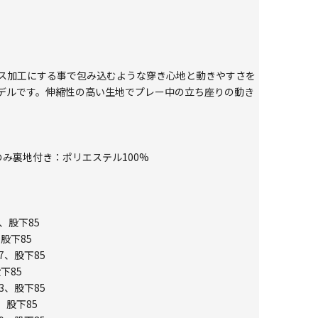
ス加工にする事で包み込むような穿き心地と動きやすさを
デルです。伸縮性の高い生地でプレー中の立ち座りの動き
のみ裏地付き：ポリエステル100%
1、股下85
、股下85
7、股下85
下85
3、股下85
、股下85