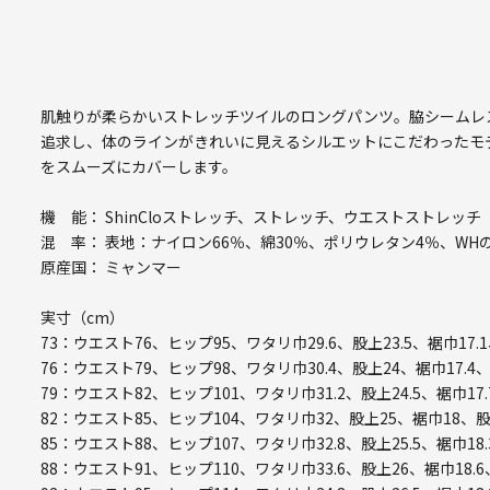
肌触りが柔らかいストレッチツイルのロングパンツ。脇シームレ
追求し、体のラインがきれいに見えるシルエットにこだわったモ
をスムーズにカバーします。
機 能： ShinCloストレッチ、ストレッチ、ウエストストレッチ
混 率： 表地：ナイロン66％、綿30％、ポリウレタン4％、WH
原産国： ミャンマー
実寸（cm）
73：ウエスト76、ヒップ95、ワタリ巾29.6、股上23.5、裾巾17.
76：ウエスト79、ヒップ98、ワタリ巾30.4、股上24、裾巾17.4
79：ウエスト82、ヒップ101、ワタリ巾31.2、股上24.5、裾巾17.
82：ウエスト85、ヒップ104、ワタリ巾32、股上25、裾巾18、股
85：ウエスト88、ヒップ107、ワタリ巾32.8、股上25.5、裾巾18.
88：ウエスト91、ヒップ110、ワタリ巾33.6、股上26、裾巾18.6