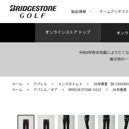
製品情報
チームブリヂス
オンライン
ストア トップ
オンラ
令和8年熊本地震により亡く
被災地の一
ホーム
>
アパレル
>
メンズボトムス
>
26年春夏 【B-1000
ホーム
>
アパレル／ギア
>
BRIDGESTONE GOLF
>
26年春夏 