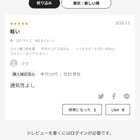
絞り込み
表示：新しい順
2026.3.5
軽い
色：105
サイズ：NA(ネイビー)
ゴルフ歴
:1年未満
平均スコア
:120以上
ヘッドスピード
:45～49m/s
ゴルファータイプ
:ビギナー
クワ
年代:
50代
性別:
男性
通気性よし
参考になった
1
Like!
0
※レビューを書くには
ログイン
が必要です。