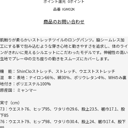
ポイント還元
0ポイント
品番
IGM02K
商品のお問い合わせ
肌触りが柔らかいストレッチツイルのロングパンツ。脇シームレス加
工にする事で包み込むような穿き心地と動きやすさを追求し、体のライ
ンがきれいに見えるシルエットにこだわったモデルです。伸縮性の高い
生地でプレー中の立ち座りの動きをスムーズにカバーします。
機 能： ShinCloストレッチ、ストレッチ、ウエストストレッチ
混 率： 表地：ナイロン66％、綿30％、ポリウレタン4％、WHのみ裏
地付き：ポリエステル100%
原産国： ミャンマー
実寸（cm）
73：ウエスト76、ヒップ95、ワタリ巾29.6、股上23.5、裾巾17.1、股
下85
76：ウエスト79、ヒップ98、ワタリ巾30.4、股上24、裾巾17.4、股下
85