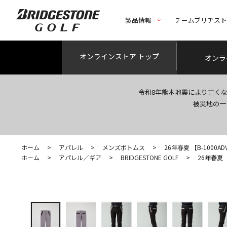
製品情報
チームブリヂス
オンライン
ストア トップ
オンラ
令和8年熊本地震により亡く
被災地の一
ホーム
>
アパレル
>
メンズボトムス
>
26年春夏 【B-1000
ホーム
>
アパレル／ギア
>
BRIDGESTONE GOLF
>
26年春夏 