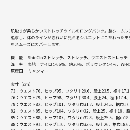
肌触りが柔らかいストレッチツイルのロングパンツ。脇シームレ
追求し、体のラインがきれいに見えるシルエットにこだわったモ
をスムーズにカバーします。
機 能： ShinCloストレッチ、ストレッチ、ウエストストレッチ
混 率： 表地：ナイロン66％、綿30％、ポリウレタン4％、WH
原産国： ミャンマー
実寸（cm）
73：ウエスト76、ヒップ95、ワタリ巾29.6、股上23.5、裾巾17.
76：ウエスト79、ヒップ98、ワタリ巾30.4、股上24、裾巾17.4
79：ウエスト82、ヒップ101、ワタリ巾31.2、股上24.5、裾巾17.
82：ウエスト85、ヒップ104、ワタリ巾32、股上25、裾巾18、股
85：ウエスト88、ヒップ107、ワタリ巾32.8、股上25.5、裾巾18.
88：ウエスト91、ヒップ110、ワタリ巾33.6、股上26、裾巾18.6