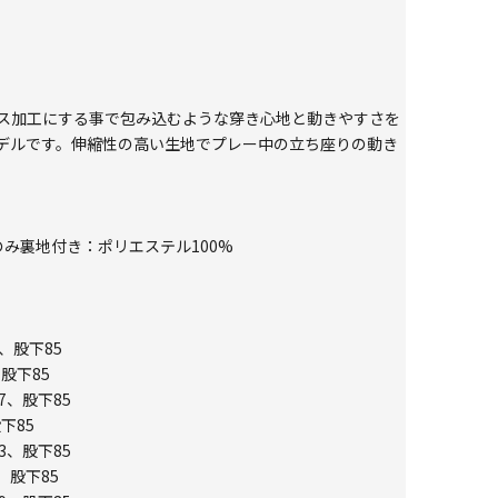
ス加工にする事で包み込むような穿き心地と動きやすさを
デルです。伸縮性の高い生地でプレー中の立ち座りの動き
のみ裏地付き：ポリエステル100%
1、股下85
、股下85
7、股下85
下85
3、股下85
、股下85