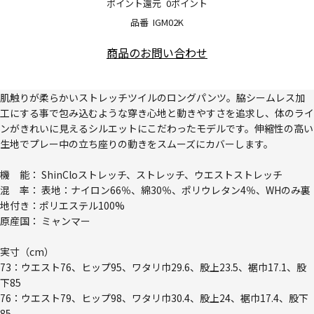
ポイント還元
0ポイント
品番
IGM02K
商品のお問い合わせ
肌触りが柔らかいストレッチツイルのロングパンツ。脇シームレス加
工にする事で包み込むような穿き心地と動きやすさを追求し、体のライ
ンがきれいに見えるシルエットにこだわったモデルです。伸縮性の高い
生地でプレー中の立ち座りの動きをスムーズにカバーします。
機 能： ShinCloストレッチ、ストレッチ、ウエストストレッチ
混 率： 表地：ナイロン66％、綿30％、ポリウレタン4％、WHのみ裏
地付き：ポリエステル100%
原産国： ミャンマー
実寸（cm）
73：ウエスト76、ヒップ95、ワタリ巾29.6、股上23.5、裾巾17.1、股
下85
76：ウエスト79、ヒップ98、ワタリ巾30.4、股上24、裾巾17.4、股下
85