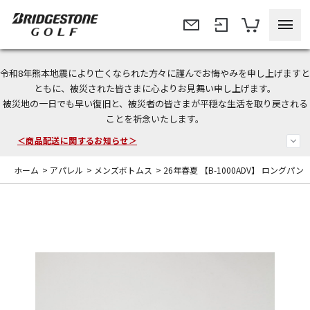
令和8年熊本地震により亡くなられた方々に謹んでお悔やみを申し上げますと
今なら新規会員登録で1,000円OFFクーポンプレゼント！
ともに、被災された皆さまに心よりお見舞い申し上げます。
被災地の一日でも早い復旧と、被災者の皆さまが平穏な生活を取り戻される
＜商品配送に関するお知らせ＞
ことを祈念いたします。
＜夏季休暇中のご注文・発送・お問い合わせ＞
ホーム
>
アパレル
>
メンズボトムス
>
26年春夏 【B-1000ADV】 ロングパン