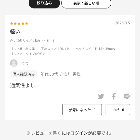
絞り込み
表示：新しい順
2026.3.5
軽い
色：105
サイズ：NA(ネイビー)
ゴルフ歴
:1年未満
平均スコア
:120以上
ヘッドスピード
:45～49m/s
ゴルファータイプ
:ビギナー
クワ
年代:
50代
性別:
男性
通気性よし
参考になった
1
Like!
0
※レビューを書くには
ログイン
が必要です。