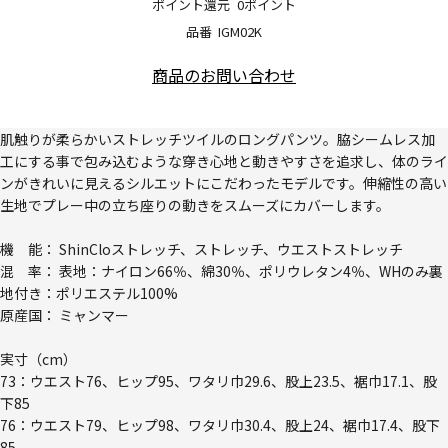
ポイント還元
0ポイント
品番
IGM02K
商品のお問い合わせ
肌触りが柔らかいストレッチツイルのロングパンツ。脇シームレス加
工にする事で包み込むような穿き心地と動きやすさを追求し、体のライ
ンがきれいに見えるシルエットにこだわったモデルです。伸縮性の高い
生地でプレー中の立ち座りの動きをスムーズにカバーします。
機 能： ShinCloストレッチ、ストレッチ、ウエストストレッチ
混 率： 表地：ナイロン66％、綿30％、ポリウレタン4％、WHのみ裏
地付き：ポリエステル100%
原産国： ミャンマー
実寸（cm）
73：ウエスト76、ヒップ95、ワタリ巾29.6、股上23.5、裾巾17.1、股
下85
76：ウエスト79、ヒップ98、ワタリ巾30.4、股上24、裾巾17.4、股下
85