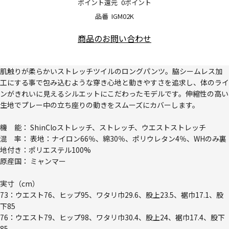
ポイント還元
0ポイント
品番
IGM02K
商品のお問い合わせ
肌触りが柔らかいストレッチツイルのロングパンツ。脇シームレス加
工にする事で包み込むような穿き心地と動きやすさを追求し、体のライ
ンがきれいに見えるシルエットにこだわったモデルです。伸縮性の高い
生地でプレー中の立ち座りの動きをスムーズにカバーします。
機 能： ShinCloストレッチ、ストレッチ、ウエストストレッチ
混 率： 表地：ナイロン66％、綿30％、ポリウレタン4％、WHのみ裏
地付き：ポリエステル100%
原産国： ミャンマー
実寸（cm）
73：ウエスト76、ヒップ95、ワタリ巾29.6、股上23.5、裾巾17.1、股
下85
76：ウエスト79、ヒップ98、ワタリ巾30.4、股上24、裾巾17.4、股下
85