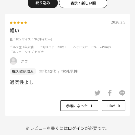
絞り込み
表示：新しい順
2026.3.5
軽い
色：105
サイズ：NA(ネイビー)
ゴルフ歴
:1年未満
平均スコア
:120以上
ヘッドスピード
:45～49m/s
ゴルファータイプ
:ビギナー
クワ
年代:
50代
性別:
男性
通気性よし
参考になった
1
Like!
0
※レビューを書くには
ログイン
が必要です。