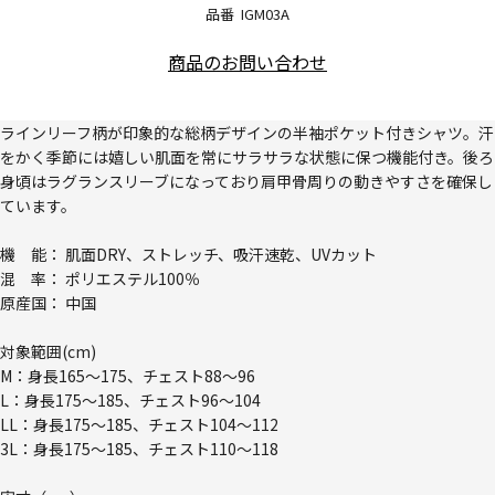
品番
IGM03A
商品のお問い合わせ
ラインリーフ柄が印象的な総柄デザインの半袖ポケット付きシャツ。汗
をかく季節には嬉しい肌面を常にサラサラな状態に保つ機能付き。後ろ
身頃はラグランスリーブになっており肩甲骨周りの動きやすさを確保し
ています。
機 能： 肌面DRY、ストレッチ、吸汗速乾、UVカット
混 率： ポリエステル100％
原産国： 中国
対象範囲(cm)
M：身長165～175、チェスト88～96
L：身長175～185、チェスト96～104
LL：身長175～185、チェスト104～112
3L：身長175～185、チェスト110～118