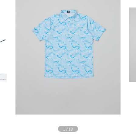
1
/
13