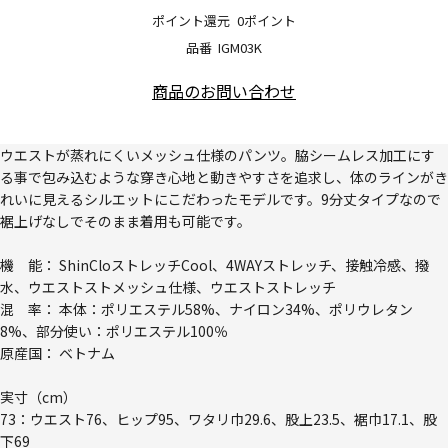
ポイント還元
0ポイント
品番
IGM03K
商品のお問い合わせ
ウエストが蒸れにくいメッシュ仕様のパンツ。脇シームレス加工にす
る事で包み込むような穿き心地と動きやすさを追求し、体のラインがき
れいに見えるシルエットにこだわったモデルです。9分丈タイプなので
裾上げなしでそのまま着用も可能です。
機 能： ShinCloストレッチCool、4WAYストレッチ、接触冷感、撥
水、ウエストストメッシュ仕様、ウエストストレッチ
混 率： 本体：ポリエステル58%、ナイロン34%、ポリウレタン
8%、部分使い：ポリエステル100％
原産国： ベトナム
実寸（cm）
73：ウエスト76、ヒップ95、ワタリ巾29.6、股上23.5、裾巾17.1、股
下69