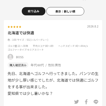
絞り込み
表示：新しい順
2026.8.2
北海道では快適
色：100
サイズ：SG(シルバーグレー)
ゴルフ歴
:21～30年
平均スコア
:80～89
ヘッドスピード
:40～44m/s
ゴルファータイプ
:セミアスリート
BOSS
年代:
60代
性別:
男性
先日、北海道へゴルフへ行ってきました。パンツの生
地が少し厚い感じでしたが、北海道では快適にゴルフ
をする事が出来ました。
愛知県では少し暑いかな？