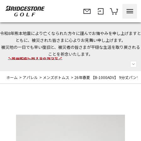
令和8年熊本地震により亡くなられた方々に謹んでお悔やみを申し上げますと
今なら新規会員登録で1,000円OFFクーポンプレゼント！
ともに、被災された皆さまに心よりお見舞い申し上げます。
被災地の一日でも早い復旧と、被災者の皆さまが平穏な生活を取り戻される
＜商品配送に関するお知らせ＞
ことを祈念いたします。
＜夏季休暇中のご注文・発送・お問い合わせ＞
ホーム
>
アパレル
>
メンズボトムス
>
26年春夏 【B-1000ADV】 9分丈パンツ