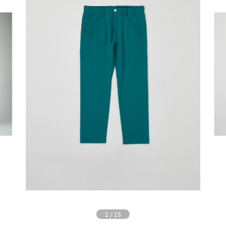
1
/
15