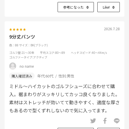
参考になった
0
Like!
0
2026.7.28
9分丈パンツ
色：88
サイズ：BK(ブラック)
ゴルフ歴
:21～30年
平均スコア
:80～89
ヘッドスピード
:40～44m/s
ゴルファータイプ
:アクティブ
no name
年代:
60代
性別:
男性
ミドル〜ハイカットのゴルフシューズに合わせて購
入。裾まわりがスッキリしてカッコ良くなりました。
素材はストレッチが効いてて動きやすく、適度な厚さ
もあるので型くずれしないので気に入ってます。