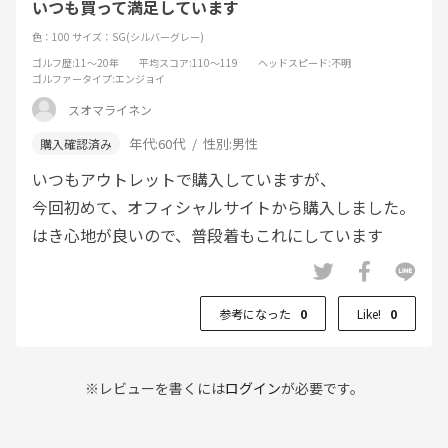
いつも買って満足しています
色：100
サイズ：SG(シルバーグレー)
ゴルフ歴
:11～20年
平均スコア
:110～119
ヘッドスピード
:不明
ゴルファータイプ
:エンジョイ
スオマライネン
年代:
60代
性別:
男性
いつもアウトレットで購入していますが、
今回初めて、オフィシャルサイトから購入しました。
はき心地が良いので、普段着もこれにしています
参考になった
0
Like!
0
※レビューを書くには
ログイン
が必要です。