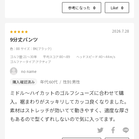
参考になった
0
Like!
0
2026.7.28
9分丈パンツ
色：88
サイズ：BK(ブラック)
ゴルフ歴
:21～30年
平均スコア
:80～89
ヘッドスピード
:40～44m/s
ゴルファータイプ
:アクティブ
no name
年代:
60代
性別:
男性
ミドル〜ハイカットのゴルフシューズに合わせて購
入。裾まわりがスッキリしてカッコ良くなりました。
素材はストレッチが効いてて動きやすく、適度な厚さ
もあるので型くずれしないので気に入ってます。