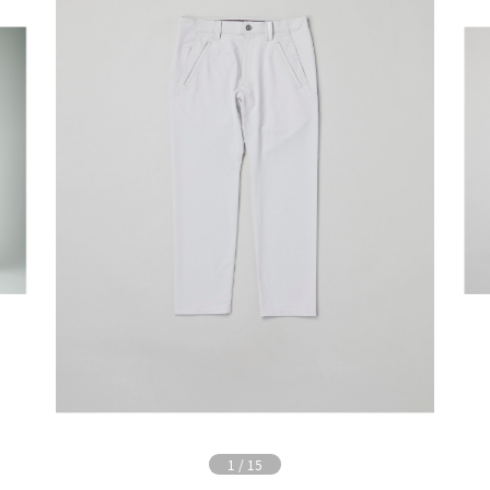
1
/
15