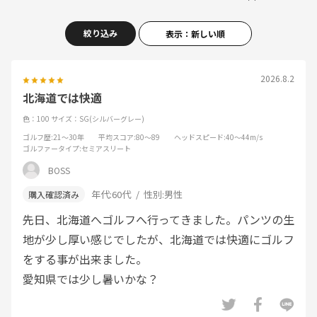
絞り込み
表示：新しい順
2026.8.2
北海道では快適
色：100
サイズ：SG(シルバーグレー)
ゴルフ歴
:21～30年
平均スコア
:80～89
ヘッドスピード
:40～44m/s
ゴルファータイプ
:セミアスリート
BOSS
年代:
60代
性別:
男性
先日、北海道へゴルフへ行ってきました。パンツの生
地が少し厚い感じでしたが、北海道では快適にゴルフ
をする事が出来ました。
愛知県では少し暑いかな？