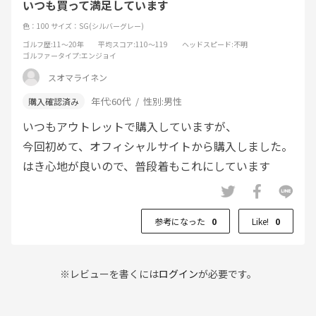
いつも買って満足しています
色：100
サイズ：SG(シルバーグレー)
ゴルフ歴
:11～20年
平均スコア
:110～119
ヘッドスピード
:不明
ゴルファータイプ
:エンジョイ
スオマライネン
年代:
60代
性別:
男性
いつもアウトレットで購入していますが、
今回初めて、オフィシャルサイトから購入しました。
はき心地が良いので、普段着もこれにしています
参考になった
0
Like!
0
※レビューを書くには
ログイン
が必要です。