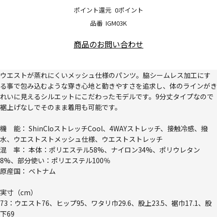
ポイント還元
0ポイント
品番
IGM03K
商品のお問い合わせ
ウエストが蒸れにくいメッシュ仕様のパンツ。脇シームレス加工にす
る事で包み込むような穿き心地と動きやすさを追求し、体のラインがき
れいに見えるシルエットにこだわったモデルです。9分丈タイプなので
裾上げなしでそのまま着用も可能です。
機 能： ShinCloストレッチCool、4WAYストレッチ、接触冷感、撥
水、ウエストストメッシュ仕様、ウエストストレッチ
混 率： 本体：ポリエステル58%、ナイロン34%、ポリウレタン
8%、部分使い：ポリエステル100％
原産国： ベトナム
実寸（cm）
73：ウエスト76、ヒップ95、ワタリ巾29.6、股上23.5、裾巾17.1、股
下69