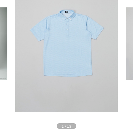
1
/
13