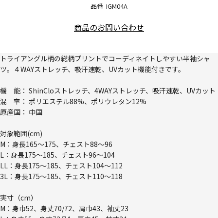
品番
IGM04A
商品のお問い合わせ
トライアングル柄の総柄プリントでコーディネイトしやすい半袖シャ
ツ。４WAYストレッチ、吸汗速乾、UVカット機能付きです。
機 能： ShinCloストレッチ、4WAYストレッチ、吸汗速乾、UVカット
混 率： ポリエステル88%、ポリウレタン12%
原産国： 中国
対象範囲(cm)
M：身長165～175、チェスト88～96
L：身長175～185、チェスト96～104
LL：身長175～185、チェスト104～112
3L：身長175～185、チェスト110～118
実寸（cm）
M：身巾52、身丈70/72、肩巾43、袖丈23