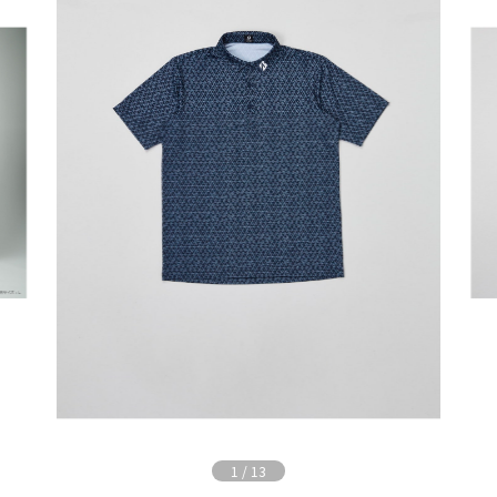
1
/
13