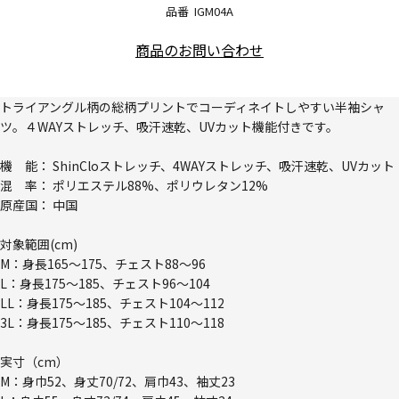
品番
IGM04A
商品のお問い合わせ
トライアングル柄の総柄プリントでコーディネイトしやすい半袖シャ
ツ。４WAYストレッチ、吸汗速乾、UVカット機能付きです。
機 能： ShinCloストレッチ、4WAYストレッチ、吸汗速乾、UVカット
混 率： ポリエステル88%、ポリウレタン12%
原産国： 中国
対象範囲(cm)
M：身長165～175、チェスト88～96
L：身長175～185、チェスト96～104
LL：身長175～185、チェスト104～112
3L：身長175～185、チェスト110～118
実寸（cm）
M：身巾52、身丈70/72、肩巾43、袖丈23