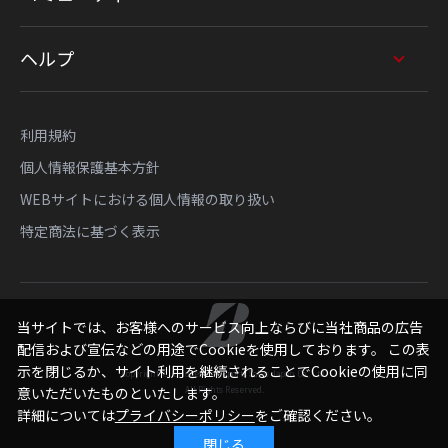
ヘルプ
利用規約
個人情報保護基本方針
WEBサイトにおける個人情報の取り扱い
特定商法に基づく表示
当サイトでは、お客様へのサービス向上ならびに当社商品の広告
配信および宣伝などの用途でCookieを使用しております。 この表
示を閉じるか、サイト利用を継続されることでCookieの使用に同
Copyright © Bridgestone Sports Sales Japan Co., Ltd.
All Rights Reserved.
意いただいたものといたします。
詳細については
プライバシーポリシー
をご確認ください。
閉じる