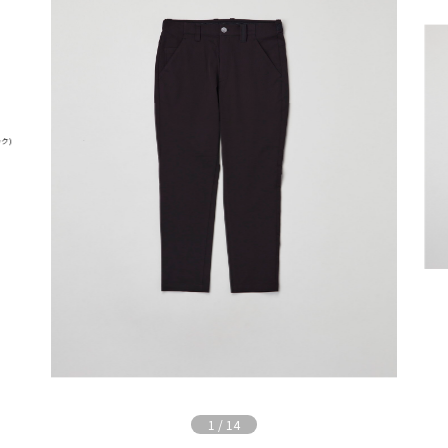
1
/
14