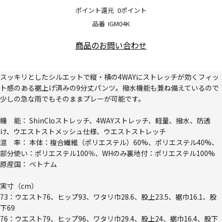
ポイント還元
0ポイント
品番
IGM04K
商品のお問い合わせ
スッキリとしたシルエットで縦・横の4WAYにストレッチが効くフィッ
ト感のある裾上げ済みの9分丈パンツ。撥水機能も兼ね備えているので
少しの急な雨でもそのままプレーが可能です。
機 能： ShinCloストレッチ、4WAYストレッチ、軽量、撥水、防透
け、ウエストストメッシュ仕様、ウエストストレッチ
混 率： 本体：複合繊維（ポリエステル）60%、ポリエステル40%、
部分使い：ポリエステル100％、WHのみ裏地付：ポリエステル100%
原産国： ベトナム
実寸（cm）
73：ウエスト76、ヒップ93、ワタリ巾28.6、股上23.5、裾巾16.1、股
下69
76：ウエスト79、ヒップ96、ワタリ巾29.4、股上24、裾巾16.4、股下