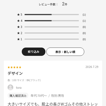
2
レビュー件数：
件
★
5
(1)
★
4
(1)
★
3
(0)
★
2
(0)
★
1
(0)
絞り込み
表示：新しい順
2026.7.29
デザイン
色：100
サイズ：BK(ブラック)
tora
年代:
70代～
性別:
男性
大きいサイズでも、股上の長さWゴムその他ストレッ