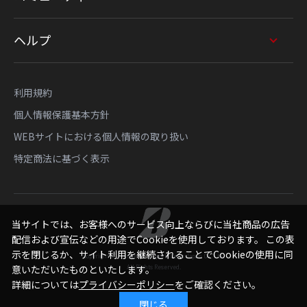
ヘルプ
利用規約
個人情報保護基本方針
WEBサイトにおける個人情報の取り扱い
特定商法に基づく表示
当サイトでは、お客様へのサービス向上ならびに当社商品の広告
配信および宣伝などの用途でCookieを使用しております。 この表
示を閉じるか、サイト利用を継続されることでCookieの使用に同
Copyright © Bridgestone Sports Sales Japan Co., Ltd.
All Rights Reserved.
意いただいたものといたします。
詳細については
プライバシーポリシー
をご確認ください。
閉じる