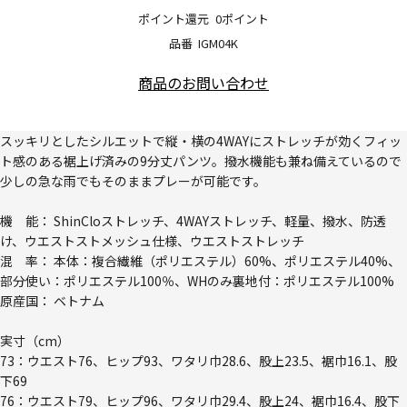
ポイント還元
0ポイント
品番
IGM04K
商品のお問い合わせ
スッキリとしたシルエットで縦・横の4WAYにストレッチが効くフィッ
ト感のある裾上げ済みの9分丈パンツ。撥水機能も兼ね備えているので
少しの急な雨でもそのままプレーが可能です。
機 能： ShinCloストレッチ、4WAYストレッチ、軽量、撥水、防透
け、ウエストストメッシュ仕様、ウエストストレッチ
混 率： 本体：複合繊維（ポリエステル）60%、ポリエステル40%、
部分使い：ポリエステル100％、WHのみ裏地付：ポリエステル100%
原産国： ベトナム
実寸（cm）
73：ウエスト76、ヒップ93、ワタリ巾28.6、股上23.5、裾巾16.1、股
下69
76：ウエスト79、ヒップ96、ワタリ巾29.4、股上24、裾巾16.4、股下