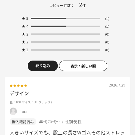
2
レビュー件数：
件
★
5
(1)
★
4
(1)
★
3
(0)
★
2
(0)
★
1
(0)
絞り込み
表示：新しい順
2026.7.29
デザイン
色：100
サイズ：BK(ブラック)
tora
年代:
70代～
性別:
男性
大きいサイズでも、股上の長さWゴムその他ストレッ