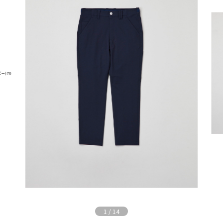
1
/
14