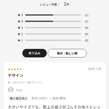
2
レビュー件数：
件
★
5
(1)
★
4
(1)
★
3
(0)
★
2
(0)
★
1
(0)
絞り込み
表示：新しい順
2026.7.29
デザイン
色：100
サイズ：BK(ブラック)
tora
年代:
70代～
性別:
男性
大きいサイズでも、股上の長さWゴムその他ストレッ