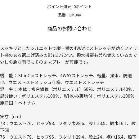
ポイント還元
0ポイント
品番
IGM04K
商品のお問い合わせ
スッキリとしたシルエットで縦・横の4WAYにストレッチが効くフィッ
ト感のある裾上げ済みの9分丈パンツ。撥水機能も兼ね備えているので
少しの急な雨でもそのままプレーが可能です。
機 能： ShinCloストレッチ、4WAYストレッチ、軽量、撥水、防透
け、ウエストストメッシュ仕様、ウエストストレッチ
混 率： 本体：複合繊維（ポリエステル）60%、ポリエステル40%、
部分使い：ポリエステル100％、WHのみ裏地付：ポリエステル100%
原産国： ベトナム
実寸（cm）
73：ウエスト76、ヒップ93、ワタリ巾28.6、股上23.5、裾巾16.1、股
下69
76：ウエスト79、ヒップ96、ワタリ巾29.4、股上24、裾巾16.4、股下