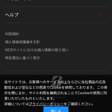
ヘルプ
利用規約
個人情報保護基本方針
WEBサイトにおける個人情報の取り扱い
特定商法に基づく表示
当サイトでは、お客様へのサービス向上ならびに当社商品の広告
配信および宣伝などの用途でCookieを使用しております。 この表
示を閉じるか、サイト利用を継続されることでCookieの使用に同
Copyright © Bridgestone Sports Sales Japan Co., Ltd.
All Rights Reserved.
意いただいたものといたします。
詳細については
プライバシーポリシー
をご確認ください。
閉じる