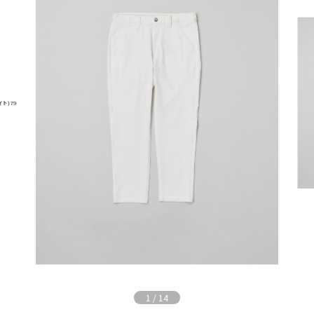
1
/
14