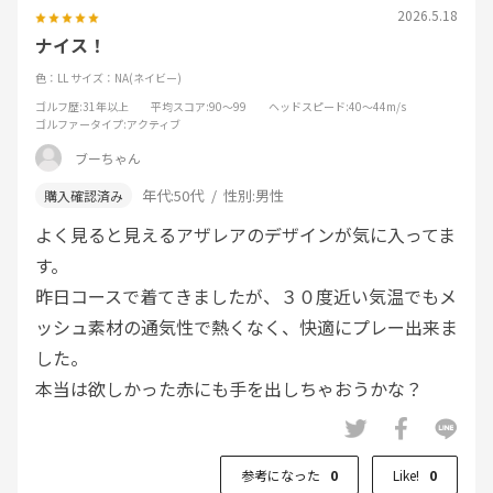
2026.5.18
ナイス！
色：LL
サイズ：NA(ネイビー)
ゴルフ歴
:31年以上
平均スコア
:90～99
ヘッドスピード
:40～44m/s
ゴルファータイプ
:アクティブ
ブーちゃん
年代:
50代
性別:
男性
よく見ると見えるアザレアのデザインが気に入ってま
す。
昨日コースで着てきましたが、３０度近い気温でもメ
ッシュ素材の通気性で熱くなく、快適にプレー出来ま
した。
本当は欲しかった赤にも手を出しちゃおうかな？
参考になった
0
Like!
0