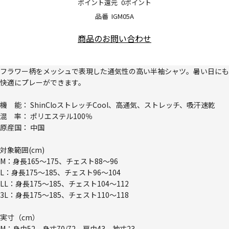
ポイント還元
0ポイント
品番
IGM05A
商品のお問い合わせ
フラワー柄をメッシュで表現した通気性の高い半袖シャツ。暑い日にも
快適にプレーができます。
機 能： ShinCloストレッチCool、高通気、ストレッチ、吸汗速乾
混 率： ポリエステル100％
原産国： 中国
対象範囲(cm)
M：身長165～175、チェスト88～96
L：身長175～185、チェスト96～104
LL：身長175～185、チェスト104～112
3L：身長175～185、チェスト110～118
実寸（cm）
M：身巾52、身丈70/72、肩巾43、袖丈23