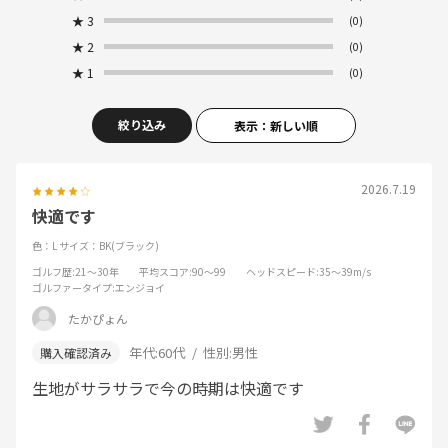
★
3
(0)
★
2
(0)
★
1
(0)
絞り込み
表示：新しい順
2026.7.19
快適です
色：L
サイズ：BK(ブラック)
ゴルフ歴
:21～30年
平均スコア
:90～99
ヘッドスピード
:35～39m/s
ゴルファータイプ
:エンジョイ
たかぴょん
年代:
60代
性別:
男性
生地がサラサラで今の時期は快適です