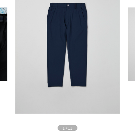
1
/
11