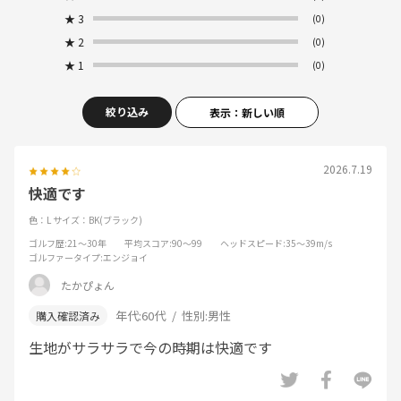
★
3
(0)
★
2
(0)
★
1
(0)
絞り込み
表示：新しい順
2026.7.19
快適です
色：L
サイズ：BK(ブラック)
ゴルフ歴
:21～30年
平均スコア
:90～99
ヘッドスピード
:35～39m/s
ゴルファータイプ
:エンジョイ
たかぴょん
年代:
60代
性別:
男性
生地がサラサラで今の時期は快適です