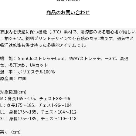
商品のお問い合わせ
衣服内を快適に保つ機能（-3℃）素材で、清涼感のある着心地が嬉しい
半袖シャツ。総柄プリントデザインで存在感のある1枚です。通気性と
吸汗速乾性も併せ持った多機能アイテムです。
機 能： ShinCloストレッチCool、4WAYストレッチ、－3℃、高通
気、吸汗速乾、UVカット
混 率： ポリエステル100％
原産国： 中国
対象範囲(cm)
M：身長165～175、チェスト88～96
L：身長175～185、チェスト96～104
LL：身長175～185、チェスト104～112
3L：身長175～185、チェスト110～118
実寸（cm）