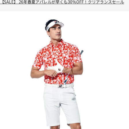
【SALE】 26年春夏アパレルが早くも30％OFF！クリアランスセール