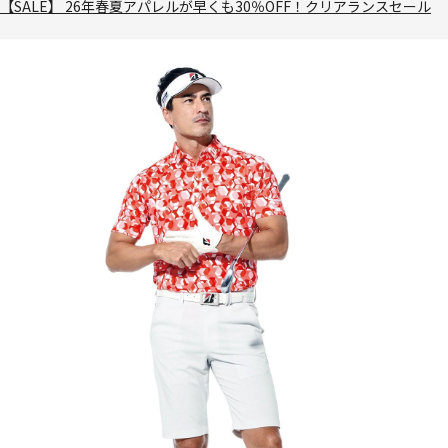
【SALE】 26年春夏アパレルが早くも30％OFF！クリアランスセール