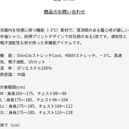
商品のお問い合わせ
衣服内を快適に保つ機能（-3℃）素材で、清涼感のある着心地が嬉しい
半袖シャツ。総柄プリントデザインで存在感のある1枚です。通気性と
吸汗速乾性も併せ持った多機能アイテムです。
機 能： ShinCloストレッチCool、4WAYストレッチ、－3℃、高通
気、吸汗速乾、UVカット
混 率： ポリエステル100％
原産国： 中国
対象範囲(cm)
M：身長165～175、チェスト88～96
L：身長175～185、チェスト96～104
LL：身長175～185、チェスト104～112
3L：身長175～185、チェスト110～118
実寸（cm）